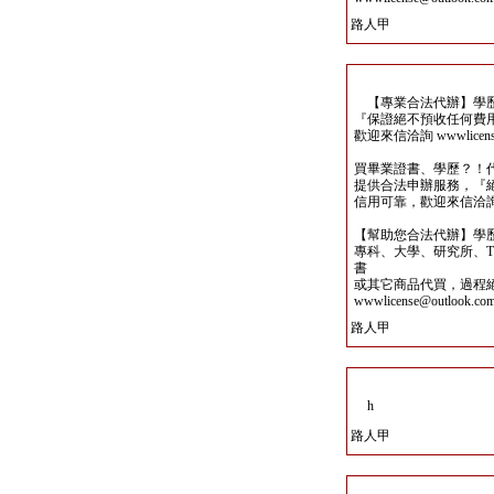
路人甲
【專業合法代辦】學歷
『保證絕不預收任何費
歡迎來信洽詢 wwwlicense@
買畢業證書、學歷？！
提供合法申辦服務，『
信用可靠，歡迎來信洽詢wwwli
【幫助您合法代辦】學
專科、大學、研究所、TO
書
或其它商品代買，過程
wwwlicense@outlook.co
路人甲
h
路人甲