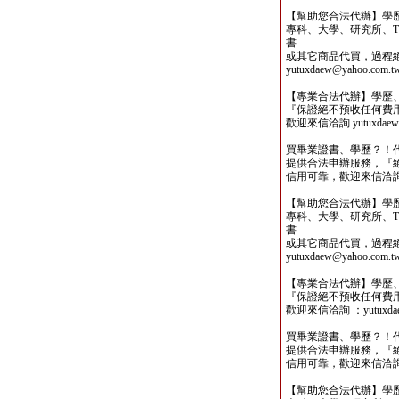
【幫助您合法代辦】學
專科、大學、研究所、TO
書
或其它商品代買，過程
yutuxdaew@yahoo.com.t
【專業合法代辦】學歷
『保證絕不預收任何費
歡迎來信洽詢 yutuxdaew@
買畢業證書、學歷？！
提供合法申辦服務，『
信用可靠，歡迎來信洽詢yutu
【幫助您合法代辦】學
專科、大學、研究所、TO
書
或其它商品代買，過程
yutuxdaew@yahoo.com.t
【專業合法代辦】學歷
『保證絕不預收任何費
歡迎來信洽詢 ：yutuxdaew
買畢業證書、學歷？！
提供合法申辦服務，『
信用可靠，歡迎來信洽詢yutu
【幫助您合法代辦】學