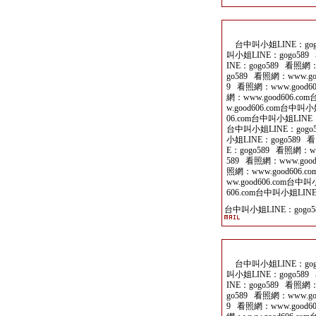
台中叫小姐LINE：gogo5
叫小姐LINE：gogo589
INE：gogo589 看照網：
go589 看照網：www.go
9 看照網：www.good6
網：www.good606.c
w.good606.com台中叫
06.com台中叫小姐LINE：
台中叫小姐LINE：gogo5
小姐LINE：gogo589 
E：gogo589 看照網：ww
589 看照網：www.good
照網：www.good606.
ww.good606.com台中
606.com台中叫小姐LINE
台中叫小姐LINE：gogo
台中叫小姐LINE：gogo5
叫小姐LINE：gogo589
INE：gogo589 看照網：
go589 看照網：www.go
9 看照網：www.good6