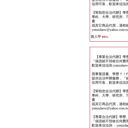
信用可靠，歡迎來信洽詢yutu
【幫助您合法代辦】學
專科、大學、研究所、TO
書
或其它商品代買，過程
yutuxdaew@yahoo.com.t
路人甲
【專業合法代辦】學歷
『保證絕不預收任何費
歡迎來信洽詢 yutuxdaew@
買畢業證書、學歷？！
提供合法申辦服務，『
信用可靠，歡迎來信洽詢yutu
【幫助您合法代辦】學
專科、大學、研究所、TO
書
或其它商品代買，過程
yutuxdaew@yahoo.com.t
【專業合法代辦】學歷
『保證絕不預收任何費
歡迎來信洽詢 ：yutuxdaew