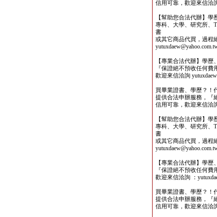
信用可靠，歡迎來信洽詢yutu
【幫助您合法代辦】學
專科、大學、研究所、TO
書
或其它商品代買，過程
yutuxdaew@yahoo.com.t
【專業合法代辦】學歷
『保證絕不預收任何費
歡迎來信洽詢 yutuxdaew@
買畢業證書、學歷？！
提供合法申辦服務，『
信用可靠，歡迎來信洽詢yutu
【幫助您合法代辦】學
專科、大學、研究所、TO
書
或其它商品代買，過程
yutuxdaew@yahoo.com.t
【專業合法代辦】學歷
『保證絕不預收任何費
歡迎來信洽詢 ：yutuxdaew
買畢業證書、學歷？！
提供合法申辦服務，『
信用可靠，歡迎來信洽詢yutu