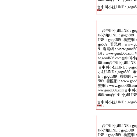
台中叫小姐LINE：gogo
台中叫小姐LINE：gogo5
叫小姐LINE：gogo589
INE：gogo589 看照網：
go589 看照網：www.go
9 看照網：www.good6
網：www.good606.c
w.good606.com台中叫
06.com台中叫小姐LINE：
台中叫小姐LINE：gogo5
小姐LINE：gogo589 
E：gogo589 看照網：ww
589 看照網：www.good
照網：www.good606.
ww.good606.com台中
606.com台中叫小姐LINE
台中叫小姐LINE：gogo
台中叫小姐LINE：gogo5
叫小姐LINE：gogo589
INE：gogo589 看照網：