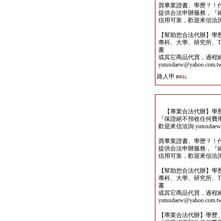
買畢業證書、學歷？！
提供合法申辦服務，『
信用可靠，歡迎來信洽詢yutu
【幫助您合法代辦】學
專科、大學、研究所、TO
書
或其它商品代買，過程
yutuxdaew@yahoo.com.t
路人甲
【專業合法代辦】學歷
『保證絕不預收任何費
歡迎來信洽詢 yutuxdaew@
買畢業證書、學歷？！
提供合法申辦服務，『
信用可靠，歡迎來信洽詢yutu
【幫助您合法代辦】學
專科、大學、研究所、TO
書
或其它商品代買，過程
yutuxdaew@yahoo.com.t
【專業合法代辦】學歷