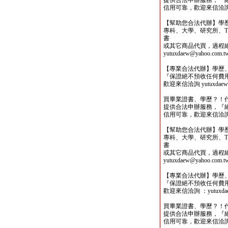
提供合法申辦服務，『
信用可靠，歡迎來信洽詢yutu
【幫助您合法代辦】學
專科、大學、研究所、TO
書
或其它商品代買，過程
yutuxdaew@yahoo.com.t
【專業合法代辦】學歷
『保證絕不預收任何費
歡迎來信洽詢 yutuxdaew@
買畢業證書、學歷？！
提供合法申辦服務，『
信用可靠，歡迎來信洽詢yutu
【幫助您合法代辦】學
專科、大學、研究所、TO
書
或其它商品代買，過程
yutuxdaew@yahoo.com.t
【專業合法代辦】學歷
『保證絕不預收任何費
歡迎來信洽詢 ：yutuxdaew
買畢業證書、學歷？！
提供合法申辦服務，『
信用可靠，歡迎來信洽詢yutu