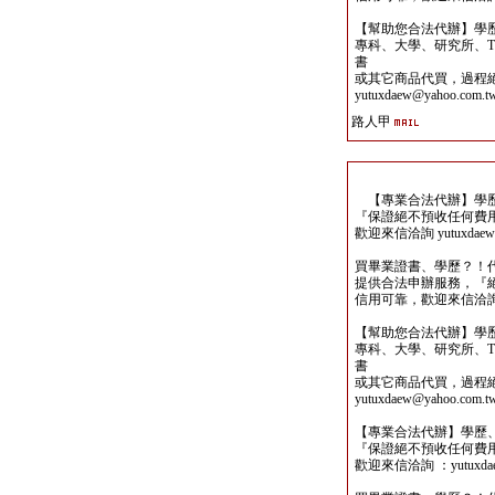
【幫助您合法代辦】學
專科、大學、研究所、TO
書
或其它商品代買，過程
yutuxdaew@yahoo.com.t
路人甲
【專業合法代辦】學歷
『保證絕不預收任何費
歡迎來信洽詢 yutuxdaew@
買畢業證書、學歷？！
提供合法申辦服務，『
信用可靠，歡迎來信洽詢yutu
【幫助您合法代辦】學
專科、大學、研究所、TO
書
或其它商品代買，過程
yutuxdaew@yahoo.com.t
【專業合法代辦】學歷
『保證絕不預收任何費
歡迎來信洽詢 ：yutuxdaew