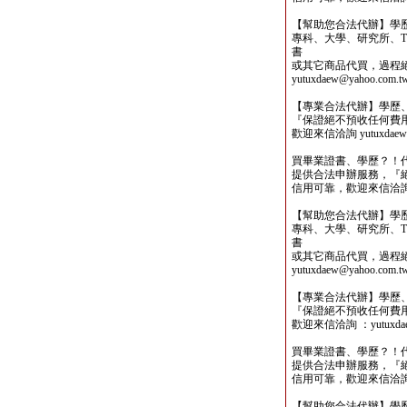
【幫助您合法代辦】學
專科、大學、研究所、TO
書
或其它商品代買，過程
yutuxdaew@yahoo.com.t
【專業合法代辦】學歷
『保證絕不預收任何費
歡迎來信洽詢 yutuxdaew@
買畢業證書、學歷？！
提供合法申辦服務，『
信用可靠，歡迎來信洽詢yutu
【幫助您合法代辦】學
專科、大學、研究所、TO
書
或其它商品代買，過程
yutuxdaew@yahoo.com.t
【專業合法代辦】學歷
『保證絕不預收任何費
歡迎來信洽詢 ：yutuxdaew
買畢業證書、學歷？！
提供合法申辦服務，『
信用可靠，歡迎來信洽詢yutu
【幫助您合法代辦】學