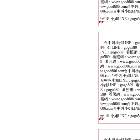
照網：www.good606.
ww.good606.com台中
606.com台中叫小姐LINE
台中叫小姐LINE：gogo
台中叫小姐LINE：gogo5
叫小姐LINE：gogo589
INE：gogo589 看照網：
go589 看照網：www.go
9 看照網：www.good6
網：www.good606.c
w.good606.com台中叫
06.com台中叫小姐LINE：
台中叫小姐LINE：gogo5
小姐LINE：gogo589 
E：gogo589 看照網：ww
589 看照網：www.good
照網：www.good606.
ww.good606.com台中
606.com台中叫小姐LINE
台中叫小姐LINE：gogo