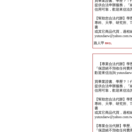
買畢業證書、學歷？！
提供合法申辦服務，『
信用可靠，歡迎來信洽詢yutu
【幫助您合法代辦】學
專科、大學、研究所、TO
書
或其它商品代買，過程
yutuxdaew@yahoo.com.t
路人甲
【專業合法代辦】學歷
『保證絕不預收任何費
歡迎來信洽詢 yutuxdaew@
買畢業證書、學歷？！
提供合法申辦服務，『
信用可靠，歡迎來信洽詢yutu
【幫助您合法代辦】學
專科、大學、研究所、TO
書
或其它商品代買，過程
yutuxdaew@yahoo.com.t
【專業合法代辦】學歷
『保證絕不預收任何費