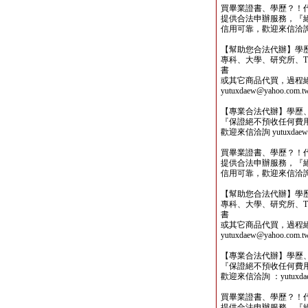
買畢業證書、學歷？！
提供合法申辦服務，『
信用可靠，歡迎來信洽詢yutu
【幫助您合法代辦】學
專科、大學、研究所、TO
書
或其它商品代買，過程
yutuxdaew@yahoo.com.t
【專業合法代辦】學歷
『保證絕不預收任何費
歡迎來信洽詢 yutuxdaew@
買畢業證書、學歷？！
提供合法申辦服務，『
信用可靠，歡迎來信洽詢yutu
【幫助您合法代辦】學
專科、大學、研究所、TO
書
或其它商品代買，過程
yutuxdaew@yahoo.com.t
【專業合法代辦】學歷
『保證絕不預收任何費
歡迎來信洽詢 ：yutuxdaew
買畢業證書、學歷？！
提供合法申辦服務，『