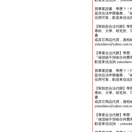
歡迎來信洽詢 ：yutuxdaew
買畢業證書、學歷？！
提供合法申辦服務，『
信用可靠，歡迎來信洽詢yutu
【幫助您合法代辦】學
專科、大學、研究所、TO
書
或其它商品代買，過程
yutuxdaew@yahoo.com.t
【專業合法代辦】學歷
『保證絕不預收任何費
歡迎來信洽詢 yutuxdaew@
買畢業證書、學歷？！
提供合法申辦服務，『
信用可靠，歡迎來信洽詢yutu
【幫助您合法代辦】學
專科、大學、研究所、TO
書
或其它商品代買，過程
yutuxdaew@yahoo.com.t
【專業合法代辦】學歷
『保證絕不預收任何費
歡迎來信洽詢 ：yutuxdaew