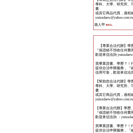
專科、大學、研究所、TO
書
或其它商品代買，過程
yutuxdaew@yahoo.com.t
路人甲
【專業合法代辦】學歷
『保證絕不預收任何費
歡迎來信洽詢 yutuxdaew@
買畢業證書、學歷？！
提供合法申辦服務，『
信用可靠，歡迎來信洽詢yutu
【幫助您合法代辦】學
專科、大學、研究所、TO
書
或其它商品代買，過程
yutuxdaew@yahoo.com.t
【專業合法代辦】學歷
『保證絕不預收任何費
歡迎來信洽詢 ：yutuxdaew
買畢業證書、學歷？！
提供合法申辦服務，『