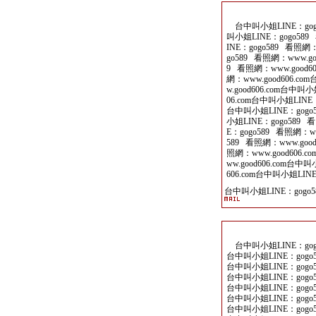
台中叫小姐LINE：gogo5
叫小姐LINE：gogo589
INE：gogo589 看照網：
go589 看照網：www.go
9 看照網：www.good6
網：www.good606.c
w.good606.com台中叫
06.com台中叫小姐LINE：
台中叫小姐LINE：gogo5
小姐LINE：gogo589 
E：gogo589 看照網：ww
589 看照網：www.good
照網：www.good606.
ww.good606.com台中
606.com台中叫小姐LINE
台中叫小姐LINE：gogo
台中叫小姐LINE：gogo5
台中叫小姐LINE：gogo58
台中叫小姐LINE：gogo58
台中叫小姐LINE：gogo58
台中叫小姐LINE：gogo58
台中叫小姐LINE：gogo58
台中叫小姐LINE：gogo58