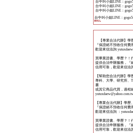
台中叫小姐LINE：gogo58
台中叫小姐LINE：gogo58
台中叫小姐LINE：gogo58
台中叫小姐LINE：gogo
【專業合法代辦】學歷
『保證絕不預收任何費
歡迎來信洽詢 yutuxdaew@
買畢業證書、學歷？！
提供合法申辦服務，『
信用可靠，歡迎來信洽詢yutu
【幫助您合法代辦】學
專科、大學、研究所、TO
書
或其它商品代買，過程
yutuxdaew@yahoo.com.t
【專業合法代辦】學歷
『保證絕不預收任何費
歡迎來信洽詢 ：yutuxdaew
買畢業證書、學歷？！
提供合法申辦服務，『
信用可靠，歡迎來信洽詢yutu