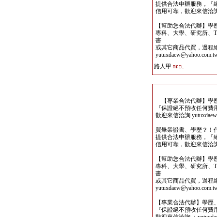
提供合法申辦服務，『
信用可靠，歡迎來信洽詢yutu
【幫助您合法代辦】學
專科、大學、研究所、TO
書
或其它商品代買，過程
yutuxdaew@yahoo.com.t
路人甲
【專業合法代辦】學歷
『保證絕不預收任何費
歡迎來信洽詢 yutuxdaew@
買畢業證書、學歷？！
提供合法申辦服務，『
信用可靠，歡迎來信洽詢yutu
【幫助您合法代辦】學
專科、大學、研究所、TO
書
或其它商品代買，過程
yutuxdaew@yahoo.com.t
【專業合法代辦】學歷
『保證絕不預收任何費