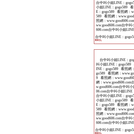
台中叫小姐LINE：gogo5
小姐LINE：gogo589 
E：gogo589 看照網：ww
589 看照網：www.good
照網：www.good606.
ww.good606.com台中
606.com台中叫小姐LINE
台中叫小姐LINE：gogo
台中叫小姐LINE：gogo5
叫小姐LINE：gogo589
INE：gogo589 看照網：
go589 看照網：www.go
9 看照網：www.good6
網：www.good606.c
w.good606.com台中叫
06.com台中叫小姐LINE：
台中叫小姐LINE：gogo5
小姐LINE：gogo589 
E：gogo589 看照網：ww
589 看照網：www.good
照網：www.good606.
ww.good606.com台中
606.com台中叫小姐LINE
台中叫小姐LINE：gogo