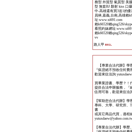
務型 外貿型 氣質型 美腿
型 無套BJ 顏射 kiss 口爆
中-高雄還有買3送1的優惠
員林,嘉義,台南,高雄賴
址:www.xi691.com
賴k66520賴qing526/skyp
看照約妹網址:www.xi691
賴k66520賴qing526/skyp
vv
路人甲
【專業合法代辦】學歷
『保證絕不預收任何費
歡迎來信洽詢 yutuxdaew@
買畢業證書、學歷？！
提供合法申辦服務，『
信用可靠，歡迎來信洽詢yutu
【幫助您合法代辦】學
專科、大學、研究所、TO
書
或其它商品代買，過程
yutuxdaew@yahoo.com.t
【專業合法代辦】學歷
『保證絕不預收任何費