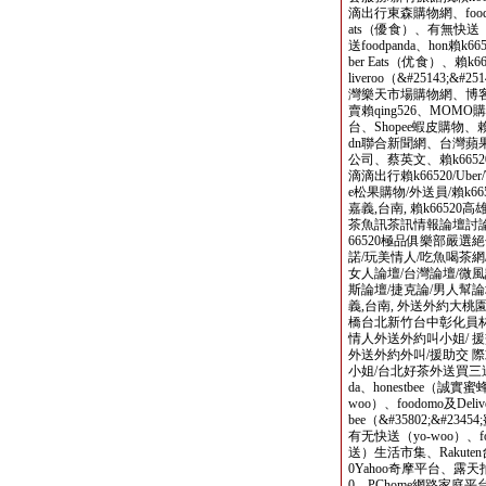
滴出行東森購物網、foodpa
ats（優食）、有無快送（yo
送foodpanda、hon賴k66
ber Eats（优食）、賴k6
liveroo（&#25143;&#
灣樂天市場購物網、博客來
賣賴qing526、MOMO
台、Shopee蝦皮購物、賴
dn聯合新聞網、台灣蘋果
公司、蔡英文、賴k66520柯
滴滴出行賴k66520/Uber/
e松果購物/外送員/賴k66
嘉義,台南, 賴k6652
茶魚訊茶訊情報論壇討論區
66520極品俱樂部嚴選絕
諾/玩美情人/吃魚喝茶網/伊
女人論壇/台灣論壇/微風論
斯論壇/捷克論/男人幫論壇
義,台南, 外送外約大桃
橋台北新竹台中彰化員
情人外送外約叫小姐/ 援
外送外約外叫/援助交 際或q
小姐/台北好茶外送買三送
da、honestbee（誠實
woo）、foodomo及Deliv
bee（&#35802;&#234
有无快送（yo-woo）、foodo
送）生活市集、Rakut
0Yahoo奇摩平台、露天拍
0、PChome網路家庭平台、