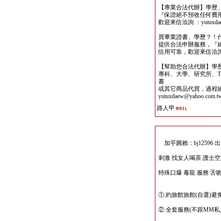
【專業合法代辦】學歷
『保證絕不預收任何費
歡迎來信洽詢 ：yutuxdaew
買畢業證書、學歷？！
提供合法申辦服務，『
信用可靠，歡迎來信洽詢yutu
【幫助您合法代辦】學
專科、大學、研究所、TO
書
或其它商品代買，過程
yutuxdaew@yahoo.com.t
路人甲
加芋圓賴：bj12596
刺激 找女人喝茶 護士
特殊口爆 毒龍 服務 舌
①.約旅館旅館(自選)
②.全套服務(不跟MM私