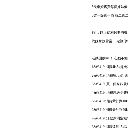
5免車資房費每個妹妹優惠
6買一節送一節 買二送
PS ：以上福利只要消
約妹妹找雪梨 一定讓
活動開啟中 ！ 心動不
1&#8419;消費4k-5k起
2&#8419; 消費6k-8
3&#8419; 買一個
4&#8419; 消費就送免
5&#8419;消費纍計到
6&#8419;消費纍計到2
7&#8419; 活動期間空
8&#8419;消費達到1