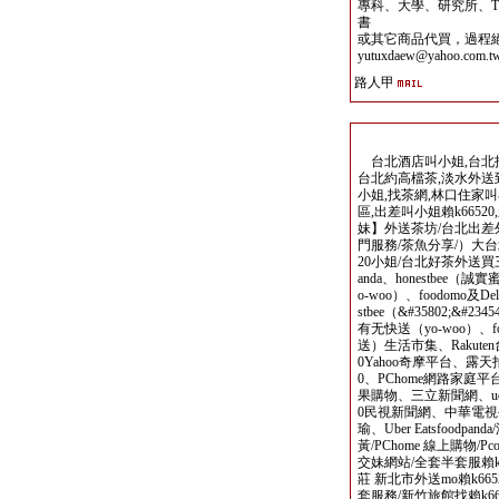
專科、大學、研究所、TO
書
或其它商品代買，過程
yutuxdaew@yahoo.com.t
路人甲
台北酒店叫小姐,台北找魚
台北約高檔茶,淡水外送到
小姐,找茶網,林口住家叫
區,出差叫小姐賴k6652
妹】外送茶坊/台北出差外
門服務/茶魚分享/）大台
20小姐/台北好茶外送買
anda、honestbee（
o-woo）、foodomo及Del
stbee（&#35802;&#2
有无快送（yo-woo）、foodo
送）生活市集、Rakut
0Yahoo奇摩平台、露天拍
0、PChome網路家庭平台、
果購物、三立新聞網、ud
0民視新聞網、中華電視
瑜、Uber Eatsfoodpan
黃/PChome 線上購物/P
交妹網站/全套半套服賴k
莊 新北市外送mo賴k66
套服務/新竹旅館找賴k6