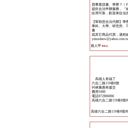
買畢業證書、學歷？！
提供合法申辦服務，『
信用可靠，歡迎來信洽詢yutu
【幫助您合法代辦】學
專科、大學、研究所、TO
書
或其它商品代買，過程
yutuxdaew@yahoo.com.t
路人甲
高雄人有福了
六合二路119巷8號
叫林雅惠有援交
費用1000
電話072866066
高雄六合二路119巷8號
高雄六合二路119巷8號