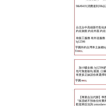
9&#8419;消費達到3
台北台中高雄新竹彰化南投
約在旅館 約在外面 約
有個工服務 有外送服務
bj12596
芋圓外約台灣本土妹賴bj1
6
加小騷女賴: bj125
包可無套做Bj 親親. 
有更多正妹請你來選擇
芋圓
【專業合法代辦】學歷
『保證絕不預收任何費
歡迎來信洽詢 yutuxdaew@