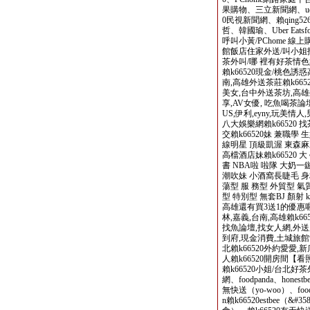
果購物、三立新聞網、ud
0民視新聞網、賴qing5
哲、韓國瑜、Uber Eatsfoo
呼叫小黃/PChome 線上購
館飯店住家外送/叫小姐找賴
茶外叫/哪 裡有好茶情色
賴k66520現金/桃色誘惑
南,高雄外送茶莊賴k6652
美女,台中外送茶坊,高雄
享,AV女優, 吃魚喝茶論
US,伊利,eyny,玩美
八大娛樂網賴k66520 
交賴k66520妹 兼職
線明星 頂級凱渥 東森麻
高檔酒店妹賴k66520 
書 NBA啦 啦隊 大奶一
潮吹妹 小酒窩長睫毛 身材
蕩型 服 務型 外貿型 氣
型 特別型 無套BJ 顏射 ki
高雄還有買3送1的優惠喔
林,嘉義,台南,高雄賴k
找魚論壇,找女人網,外送服
到府,現金消費,土城旅館
北賴k66520外約愛愛,
人賴k66520開房間【看
賴k66520小姐/台北
網、foodpanda、hone
無快送（yo-woo）、foodo
n賴k66520estbee（&#3