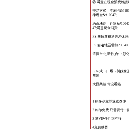
③.滿意在現金消費維護
交易方式：不刷卡&#10047
律現金&#10047;
約會地點：住家&#10047;飯
47;滿意現金消費
PS.無須運費送去您休
PS.偏遠地區需加200.
選擇台北,新竹,台中,彰化
→69式→口爆→與妹妹互
無需
大拼業績 你沒看錯
1 約多少立即返送多少
2 約3p免費 只需要付
3 送VIP任性到不行
4免費抽獎