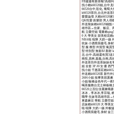
FB週週有新茶喔!高雄叫
找小賴k66520姐,台中,
66520台中,彰化, 
k66520茶坊,台北外送
愛愛論壇 大賴k66520家來
QK性愛 俱樂部 男人尋歡
外送辣妹賴k66520鐘點
雄市區→住家、飯店、商汽
航 立榮空姐 電臺賴qing
0 大 學美女 甜美校花賴q
NBA啦 啦隊 大奶一鏃
吹妹 小酒窩長睫毛 身材 
型 服 務型 外貿型 氣質型
型 特別型 無套BJ 顏射 ki
北-台中-高雄還有買3送1
南投,員林,嘉義,台南,高
外送茶坊外送茶妹妹名單
姐 全套 3P AV女 優
找小姐 千惠茶莊賴k66
外送賴k66520茶 新竹
26叫小姐 按摩美容護膚
小姐/板橋金色年代一夜情交
喝茶服務台北士林板橋土城
66520上百位佳麗兼職
冰冰，李冰冰,李宗瑞, 賴k
職學 生妹等高雄市區→
東森麻豆 華航 立榮空姐 
店妹賴k66520 大 學
啦 啦隊 大奶一鏃 外貌
小酒窩長睫毛 身材 金三角