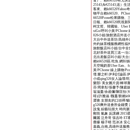
食）、賴k66520有无快送（y
25143;&#25143;
客來、賴k66520Yaho
物平台賴k66520、PCh
66520Pcone松果購
日報、賴k66520民視
柯文哲、韓國瑜、Uber Eats
xiGo/呼叫小黃/PChom
026小姐/旅館酒店外送
大台中外送茶坊/高雄外送
外約妹茶棧服務網性福外送茶
旅館飯店叫小姐/台中全套
北好茶外送買三送一/台
北出差飯店叫小姐/大台
賴k66520區.吃魚 網
天空喝奶茶Uber Eats、fo
黃/PChome 線上購物
壇.樂之軒.伊利討論區.伊
小或qing526女人論壇
樂部/ 美女圖片資/棒球賽
芬/周韋彤/張馨予/陳庭妮
翁滋蔓/余函彌/陳匡怡/大元
啡)/許雅涵 /魏蔓/劉賴k
澀會.女朋友的口頭禪/貓貓
g526爽外送會所金鐘獎
說鬼 綜藝玩很大 時尚脈
郵筒 氣象 反課綱 201
爾麗 泛舟哥 張吉吟 ET
塵爆 楊子晴 范冰冰 安心亞
嘉義,台南,高雄外送服務, 