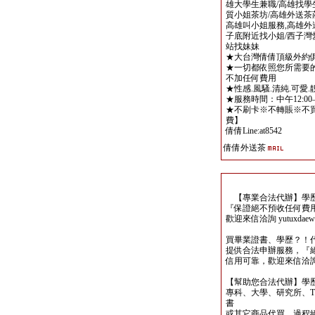
雄大學生兼職/高雄找學
質小姐茶坊/高雄外送茶
高雄叫小姐服務,高雄外
子底附近找小姐/西子灣
站找妹妹
★大台灣倩倩頂級外約
★一切都依照您所需要
不加任何費用
★性感.風騷.清純.可愛
★服務時間：中午12:0
★不刷卡※不轉賬※不
費】
倩倩Line:at8542
倩倩外送茶
【專業合法代辦】學歷
『保證絕不預收任何費
歡迎來信洽詢 yutuxdaew@
買畢業證書、學歷？！
提供合法申辦服務，『
信用可靠，歡迎來信洽詢yutu
【幫助您合法代辦】學
專科、大學、研究所、TO
書
或其它商品代買，過程