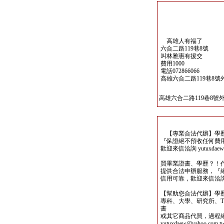
高雄人有福了
六合二路119巷8號
叫林雅惠有援交
費用1000
電話072866066
高雄六合二路119巷8號
高雄六合二路119巷8號
【專業合法代辦】學歷
『保證絕不預收任何費
歡迎來信洽詢 yutuxdaew@
買畢業證書、學歷？！
提供合法申辦服務，『
信用可靠，歡迎來信洽詢yutu
【幫助您合法代辦】學
專科、大學、研究所、TO
書
或其它商品代買，過程
yutuxdaew@yahoo.com.t