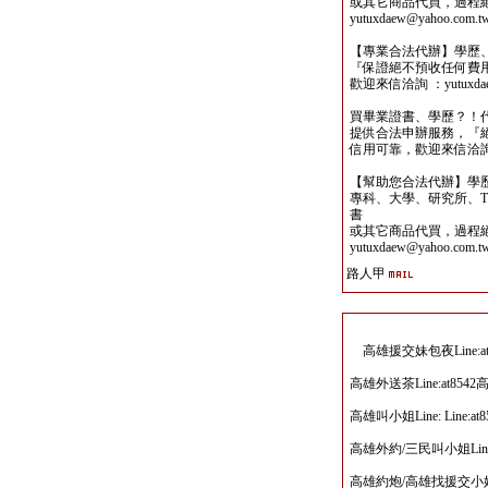
或其它商品代買，過程
yutuxdaew@yahoo.com.t
【專業合法代辦】學歷
『保證絕不預收任何費
歡迎來信洽詢 ：yutuxdaew
買畢業證書、學歷？！
提供合法申辦服務，『
信用可靠，歡迎來信洽詢yutu
【幫助您合法代辦】學
專科、大學、研究所、TO
書
或其它商品代買，過程
yutuxdaew@yahoo.com.t
路人甲
高雄援交妹包夜Line:a
高雄外送茶Line:at8
高雄叫小姐Line: Line
高雄外約/三民叫小姐Lin
高雄約炮/高雄找援交小姐/