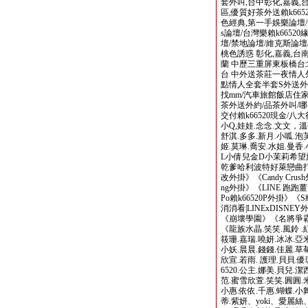
套外叫,台中彰化,嘉義,
區,優質好茶外送賴k665
色經典,第一手娛樂論壇/
s論壇/台灣樂賴k6652
壇/禁地論壇/維克斯論壇/
桃色誘惑 彰化,嘉義,台南
蘭 中歷三重屏東板橋
台 中外送茶莊一夜情人外
點情人全套半套S外送外約
找mm/汽車旅館飯店住家外
茶外送外約/品茶外叫/
交付賴k66520現金/八大
小Q,娃娃.念念.文文，溫蒂
舒淇.多多.新月.小呱.泡芙
姬.莫琳.喬安.水姐.曼香
L小倩兒金D小茉莉希望旅
乾爹哈利波特好萊戀曲打
改外掛》《Candy Cru
ng外掛》《LINE 跑跑薑
Po賴k66520P外掛》《
消消看|LINExDISNE
《崩壞學園》《名將爭霸
《龍族水晶.笑笑.風鈴 .紅
筱珊.嘉瑞.嘵妍.冰冰.亞米
小妖.晨晨.錢錢.佳麗.草
欣宣.若雨. 護理.貝貝.優
6520.公主.娜美.貝兒.潔
范.蜜雪欣萱.笑笑.圓圓.
小惠.依依.千惠.蝴蝶.小舞.
蒂.紫妍、yoki、愛麗