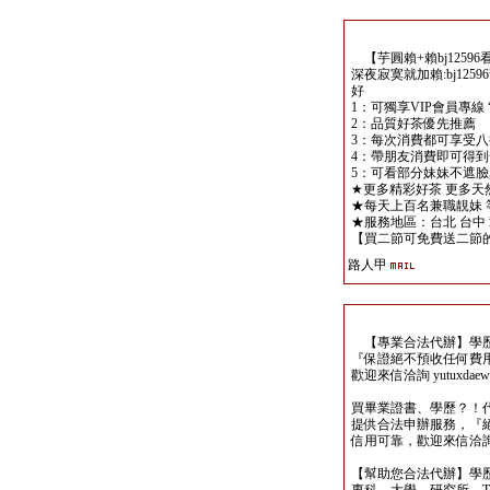
【芋圓賴+賴bj12596
深夜寂寞就加賴:bj12
好
1：可獨享VIP會員專線 
2：品質好茶優先推薦
3：每次消費都可享受
4：帶朋友消費即可得到
5：可看部分妹妹不遮臉真
★更多精彩好茶 更多
★每天上百名兼職靚妹 
★服務地區：台北 台中 
【買二節可免費送二節的優
路人甲
【專業合法代辦】學歷
『保證絕不預收任何費
歡迎來信洽詢 yutuxdaew@
買畢業證書、學歷？！
提供合法申辦服務，『
信用可靠，歡迎來信洽詢yutu
【幫助您合法代辦】學