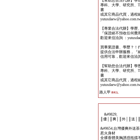
【幫助您合法代辦】學
專科、大學、研究所、TO
書
或其它商品代買，過程
yutuxdaew@yahoo.com.t
【專業合法代辦】學歷
『保證絕不預收任何費
歡迎來信洽詢 ：yutuxdaew
買畢業證書、學歷？！
提供合法申辦服務，『
信用可靠，歡迎來信洽詢yutu
【幫助您合法代辦】學
專科、大學、研究所、TO
書
或其它商品代買，過程
yutuxdaew@yahoo.com.t
路人甲
&#9829;
║優│║爽│║外│║送│
&#9654;台灣優爽外送
惹火身材
全裸香體美胸誘惑抵擋不