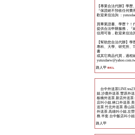
【專業合法代辦】學歷
『保證絕不預收任何費
歡迎來信洽詢 ：yutuxdaew
買畢業證書、學歷？！
提供合法申辦服務，『
信用可靠，歡迎來信洽詢yutu
【幫助您合法代辦】學
專科、大學、研究所、TO
書
或其它商品代買，過程
yutuxdaew@yahoo.com.t
路人甲
台中外送茶LINE:tea23
姐.沙鹿外送茶.豐原外送
板橋外送茶.新店外送茶.
店叫小姐.林口外送茶.美
送茶.竹北外送茶.香山區
外送茶.高雄叫小姐.左營
務.半套.台中飯店叫小姐
路人甲