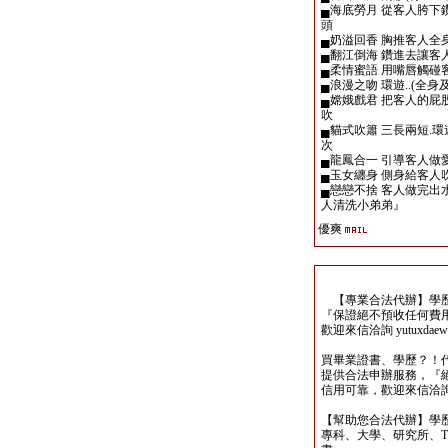
▄海底勞月 從客人胯下
頭
▄奶溢回香 胸推客人全身
▄翻江倒海 鑽進去讓客
▄柔情蜜語 用嘴唇觸碰
▄浪漫之吻 環遊..(全身
▄嫦娥戲君 把客人的
吹
▄貓式吹簫 三長兩短.
次
▄龍鳳合一 引導客人做愛
▄玉女纏身 側身給客人吹
▄戀戀不捨 客人做完
人清洗小弟弟』
優爽
【專業合法代辦】學歷
『保證絕不預收任何費
歡迎來信洽詢 yutuxdaew@
買畢業證書、學歷？！
提供合法申辦服務，『
信用可靠，歡迎來信洽詢yutu
【幫助您合法代辦】學
專科、大學、研究所、TO