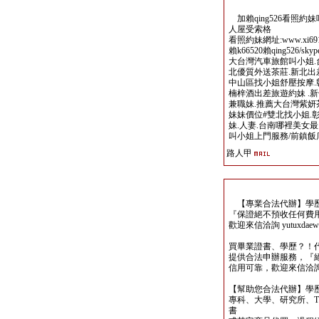
加賴qing526看照約
人屋受索格
看照約妹網址:www.xi691
賴k66520賴qing526/skyp
大台灣汽車旅館叫小姐.
北優質外送茶莊.新北出
中山區找小姐舒壓按摩.
楠梓酒出差旅遊約妹 .
兼職妹.推薦大台灣紫妍
妹妹價位#雙北找小姐.
妹.人妻.台南哪裡美女
叫小姐上門服務/前鎮飯
路人甲
【專業合法代辦】學歷
『保證絕不預收任何費
歡迎來信洽詢 yutuxdaew@
買畢業證書、學歷？！
提供合法申辦服務，『
信用可靠，歡迎來信洽詢yutu
【幫助您合法代辦】學
專科、大學、研究所、TO
書