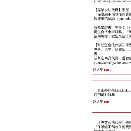
yutuxdaew@yahoo.com.t
【專業合法代辦】學歷
『保證絕不預收任何費
歡迎來信洽詢 ：yutuxdaew
買畢業證書、學歷？！
提供合法申辦服務，『
信用可靠，歡迎來信洽詢yutu
【幫助您合法代辦】學
專科、大學、研究所、TO
書
或其它商品代買，過程
yutuxdaew@yahoo.com.t
路人甲
泰山外約茶Line:lock
西門町叫服務
路人甲
【專業合法代辦】學歷
『保證絕不預收任何費