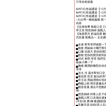
穴等你來探索
&#9745;性福通道【+LIN
&#9745;性福通道【+LIN
&#9745;性福通道【+LIN
↓大台灣一條龍服務 第一
內容
【全身按摩 無套口交 口
帝王浴 情意綿綿 遊戲人
【海底勞月 奶溢回香 翻
式吹簫 龍鳳合一 玉女纏
▄全身 幫哥哥們放鬆一
▄無套 用妹妹小嘴巴幫
▄口爆 玩很大 把你的
▄顏射 把你的寶貝射到
▄69式 來吧 哥哥 我
妹妹小爽一下
▄胸推 圓潤的胸型在你
哥哥
▄冰火 冷 溫水幫你口交
▄菊花茶 肛交 敢玩的
▄帝王浴 用妹潤滑白皙
▄螞蟻上樹 用舌舔遍全
▄觀音坐蓮 適合不想動
唷~
▄情意綿綿 待客人趴下
▄遊戲人間 口含濕水過
(手刮.咬.磨.轉.吸)關
▄舌舞天涯 刮痧(背上五條