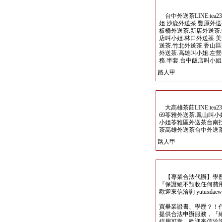
台中外送茶LINE:tea23
姐.沙鹿外送茶.豐原外送
板橋外送茶.新店外送茶.
店叫小姐.林口外送茶.美
送茶.竹北外送茶.香山區
外送茶.高雄叫小姐.左營
務.半套.台中飯店叫小姐
路人甲
大高雄茶莊LINE:tea2
69苓雅外送茶.鳳山叫
小姐苓雅區外送茶台南
茶高雄外送茶台中外送
路人甲
【專業合法代辦】學歷
『保證絕不預收任何費
歡迎來信洽詢 yutuxdaew@
買畢業證書、學歷？！
提供合法申辦服務，『
信用可靠，歡迎來信洽詢yutu