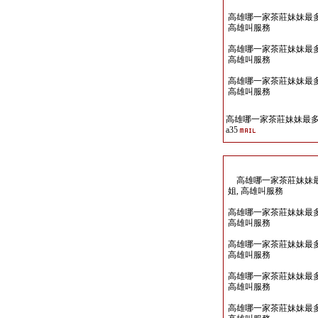
高雄哪一家茶莊妹妹最多Lin
高雄叫服務
高雄哪一家茶莊妹妹最多Lin
高雄叫服務
高雄哪一家茶莊妹妹最多Lin
高雄叫服務
高雄哪一家茶莊妹妹最多Li
a35
高雄哪一家茶莊妹妹最多Li
姐, 高雄叫服務
高雄哪一家茶莊妹妹最多Lin
高雄叫服務
高雄哪一家茶莊妹妹最多Lin
高雄叫服務
高雄哪一家茶莊妹妹最多Lin
高雄叫服務
高雄哪一家茶莊妹妹最多Lin