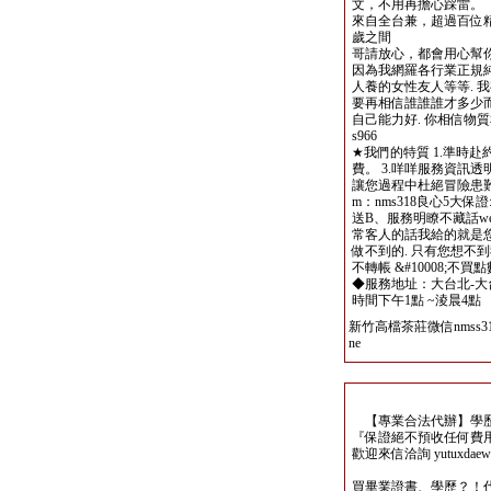
文，不用再擔心踩雷。
來自全台兼，超過百位精
歲之間
哥請放心，都會用心幫你
因為我網羅各行業正規純兼
人養的女性友人等等. 我
要再相信誰誰誰才多少而
自己能力好. 你相信物質
s966
★我們的特質 1.準時赴
費。 3.咩咩服務資訊透明Te
讓您過程中杜絕冒險患難 探
m：nms318良心5大
送B、服務明瞭不藏話wec
常客人的話我給的就是您
做不到的. 只有您想不到我卻做
不轉帳 &#10008;不買點數
◆服務地址：大台北-大台
時間下午1點 ~淩晨4點
新竹高檔茶莊微信nmss318
ne
【專業合法代辦】學歷
『保證絕不預收任何費
歡迎來信洽詢 yutuxdaew@
買畢業證書、學歷？！