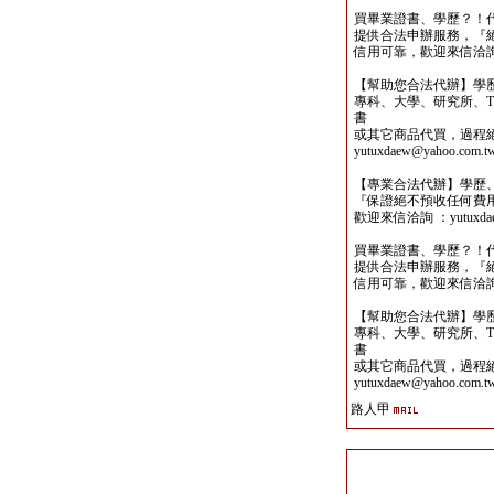
買畢業證書、學歷？！
提供合法申辦服務，『
信用可靠，歡迎來信洽詢yutu
【幫助您合法代辦】學
專科、大學、研究所、TO
書
或其它商品代買，過程
yutuxdaew@yahoo.com.t
【專業合法代辦】學歷
『保證絕不預收任何費
歡迎來信洽詢 ：yutuxdaew
買畢業證書、學歷？！
提供合法申辦服務，『
信用可靠，歡迎來信洽詢yutu
【幫助您合法代辦】學
專科、大學、研究所、TO
書
或其它商品代買，過程
yutuxdaew@yahoo.com.t
路人甲