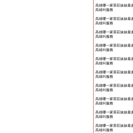
高雄哪一家茶莊妹妹最多Lin
高雄叫服務
高雄哪一家茶莊妹妹最多Lin
高雄叫服務
高雄哪一家茶莊妹妹最多Lin
高雄叫服務
高雄哪一家茶莊妹妹最多Lin
高雄叫服務
高雄哪一家茶莊妹妹最多Lin
高雄叫服務
高雄哪一家茶莊妹妹最多Lin
高雄叫服務
高雄哪一家茶莊妹妹最多Lin
高雄叫服務
高雄哪一家茶莊妹妹最多Lin
高雄叫服務
高雄哪一家茶莊妹妹最多Lin
高雄叫服務
高雄哪一家茶莊妹妹最多Lin
高雄叫服務