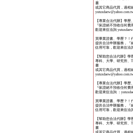
書
或其它商品代買，過程
yutuxdaew@yahoo.com.t
【專業合法代辦】學歷
『保證絕不預收任何費
歡迎來信洽詢 yutuxdaew@
買畢業證書、學歷？！
提供合法申辦服務，『
信用可靠，歡迎來信洽詢yutu
【幫助您合法代辦】學
專科、大學、研究所、TO
書
或其它商品代買，過程
yutuxdaew@yahoo.com.t
【專業合法代辦】學歷
『保證絕不預收任何費
歡迎來信洽詢 ：yutuxdaew
買畢業證書、學歷？！
提供合法申辦服務，『
信用可靠，歡迎來信洽詢yutu
【幫助您合法代辦】學
專科、大學、研究所、TO
書
或其它商品代買，過程