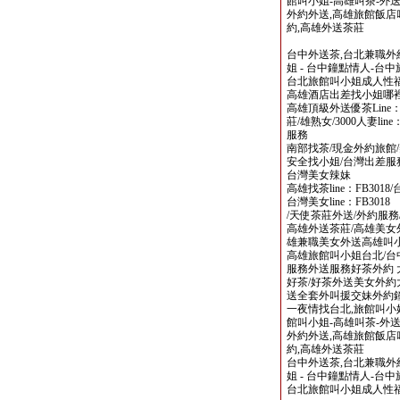
館叫小姐-高雄叫茶-外
外約外送,高雄旅館飯店
約,高雄外送茶莊
台中外送茶,台北兼職外
姐 - 台中鐘點情人-
台北旅館叫小姐成人性
高雄酒店出差找小姐哪
高雄頂級外送優茶Line：
莊/雄熟女/3000人妻li
服務
南部找茶/現金外約旅館/美
安全找小姐/台灣出差服務/外
台灣美女辣妹
高雄找茶line：FB301
台灣美女line：FB3018
/天使茶莊外送/外約服務
高雄外送茶莊/高雄美女
雄兼職美女外送高雄叫小
高雄旅館叫小姐台北/台
服務外送服務好茶外約 
好茶/好茶外送美女外約大
送全套外叫援交妹外約
一夜情找台北,旅館叫小
館叫小姐-高雄叫茶-外
外約外送,高雄旅館飯店
約,高雄外送茶莊
台中外送茶,台北兼職外
姐 - 台中鐘點情人-
台北旅館叫小姐成人性