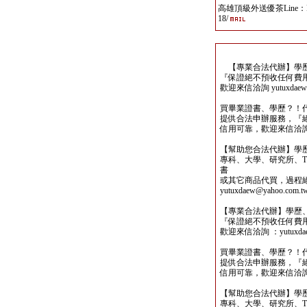
高雄頂級外送優茶Line：F
18/
【專業合法代辦】學歷
『保證絕不預收任何費
歡迎來信洽詢 yutuxdaew@
買畢業證書、學歷？！
提供合法申辦服務，『
信用可靠，歡迎來信洽詢yutu
【幫助您合法代辦】學
專科、大學、研究所、TO
書
或其它商品代買，過程
yutuxdaew@yahoo.com.t
【專業合法代辦】學歷
『保證絕不預收任何費
歡迎來信洽詢 ：yutuxdaew
買畢業證書、學歷？！
提供合法申辦服務，『
信用可靠，歡迎來信洽詢yutu
【幫助您合法代辦】學
專科、大學、研究所、TO