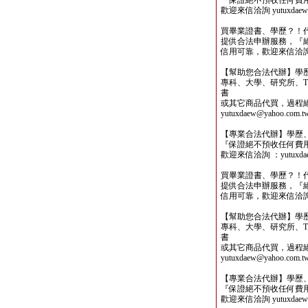
『保證絕不預收任何費
歡迎來信洽詢 yutuxdaew@
買畢業證書、學歷？！
提供合法申辦服務，『
信用可靠，歡迎來信洽詢yutu
【幫助您合法代辦】學
專科、大學、研究所、TO
書
或其它商品代買，過程
yutuxdaew@yahoo.com.t
【專業合法代辦】學歷
『保證絕不預收任何費
歡迎來信洽詢 ：yutuxdaew
買畢業證書、學歷？！
提供合法申辦服務，『
信用可靠，歡迎來信洽詢yutu
【幫助您合法代辦】學
專科、大學、研究所、TO
書
或其它商品代買，過程
yutuxdaew@yahoo.com.t
【專業合法代辦】學歷
『保證絕不預收任何費
歡迎來信洽詢 yutuxdaew@