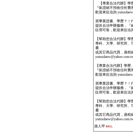
【專業合法代辦】學歷
『保證絕不預收任何費
歡迎來信洽詢 yutuxdaew@
買畢業證書、學歷？！
提供合法申辦服務，『
信用可靠，歡迎來信洽詢yutu
【幫助您合法代辦】學
專科、大學、研究所、TO
書
或其它商品代買，過程
yutuxdaew@yahoo.com.t
【專業合法代辦】學歷
『保證絕不預收任何費
歡迎來信洽詢 yutuxdaew@
買畢業證書、學歷？！
提供合法申辦服務，『
信用可靠，歡迎來信洽詢yutu
【幫助您合法代辦】學
專科、大學、研究所、TO
書
或其它商品代買，過程
yutuxdaew@yahoo.com.t
路人甲