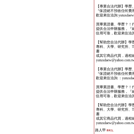
【專業合法代辦】學歷
『保證絕不預收任何費
歡迎來信洽詢 yutuxdaew@
買畢業證書、學歷？！
提供合法申辦服務，『
信用可靠，歡迎來信洽詢yutu
【幫助您合法代辦】學
專科、大學、研究所、TO
書
或其它商品代買，過程
yutuxdaew@yahoo.com.t
【專業合法代辦】學歷
『保證絕不預收任何費
歡迎來信洽詢 ：yutuxdaew
買畢業證書、學歷？！
提供合法申辦服務，『
信用可靠，歡迎來信洽詢yutu
【幫助您合法代辦】學
專科、大學、研究所、TO
書
或其它商品代買，過程
yutuxdaew@yahoo.com.t
路人甲