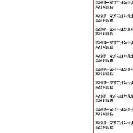
高雄哪一家茶莊妹妹最多Lin
高雄叫服務
高雄哪一家茶莊妹妹最多Lin
高雄叫服務
高雄哪一家茶莊妹妹最多Lin
高雄叫服務
高雄哪一家茶莊妹妹最多Lin
高雄叫服務
高雄哪一家茶莊妹妹最多Lin
高雄叫服務
高雄哪一家茶莊妹妹最多Lin
高雄叫服務
高雄哪一家茶莊妹妹最多Lin
高雄叫服務
高雄哪一家茶莊妹妹最多Lin
高雄叫服務
高雄哪一家茶莊妹妹最多Lin
高雄叫服務
高雄哪一家茶莊妹妹最多Lin
高雄叫服務