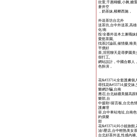
欣萱,千惠蝴蝶,小舞,糖
蒼井空
，奶茶妹,檳榔西施，
外送茶坊台北外
送茶坊,台中外送茶,高雄
化/南
投/全臺外送本土兼職妹
愛慾茶園,
找茶討論區,催情藥,唯美
平價好
茶,淫照聊天是尋夢園美
假打工,
網站設計，中國合夥人，
色扮演，
花&#33714;全套護膚個
尋找花&#33714;援交
樂網詐騙,台南
應召,台北絲襪美腿高跟
樂部,台
中援助\\留言板,台北色
護膚理
容,台中車站地址,台南色
約俱樂
部
花&#33714;叫小姐旅館,
油\\壓店,台中輕熟美女茶
台北好茶外送,性感內褲,