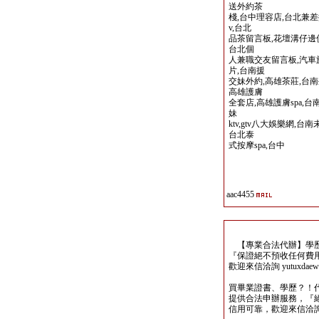
送外約茶
棧,台中理容店,台北兼差
v,台北
品茶留言板,花壇溝仔邊
台北個
人兼職交友留言板,汽車
片,台南援
交妹外約,高雄茶莊,台南
高雄護膚
全套店,高雄護膚spa,
妹
ktv,gtv八大娛樂網,
台北泰
式按摩spa,台中
aac4455
【專業合法代辦】學歷
『保證絕不預收任何費
歡迎來信洽詢 yutuxdaew@
買畢業證書、學歷？！
提供合法申辦服務，『
信用可靠，歡迎來信洽詢yutu