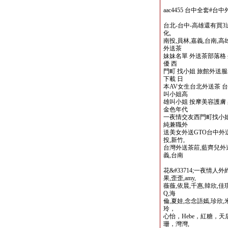
aac4455 台中全套#
台北-台中-高雄還有買3
化,
南投,員林,嘉義,台南,
外送茶
妹妹名單 外送茶部落格 外
優 西
門町 找小姐 旅館外送服
下載 日
本AV女生台北外送茶 台
叫小姐高
雄叫小姐 按摩美容護膚
金色年代
一夜情交友西門町找小
純兼職外
送美女外送GTO台中外
投,新竹,
台灣外送茶莊,藍齊兒外
義,台南
花&#33714;一夜情人
果,歪歪,amy,
薇薇,依晨,千惠,韓欣,佳
Q,海
倫,夏娃,念念語嫣,珍欣,
玲，
心怡，Hebe，紅糖，
珊，灣灣,