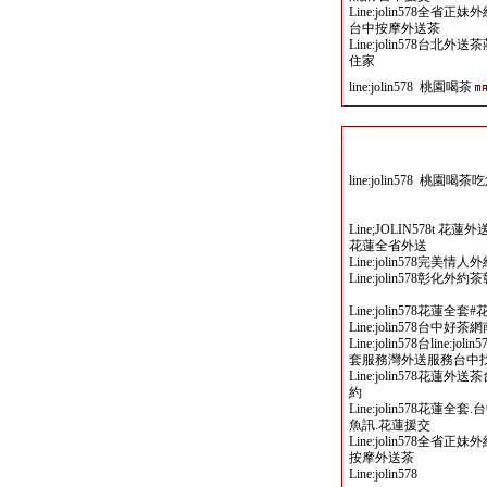
Line:jolin578全
台中按摩外送茶
Line:jolin578台
住家
line:jolin578 桃園喝茶
line:jolin578 
Line;JOLIN578t
花蓮全省外送
Line:jolin578完
Line:jolin578彰
Line:jolin578花
Line:jolin578台
Line:jolin578台lin
套服務灣外送服務台中
Line:jolin578花
約
Line:jolin578花蓮全
魚訊.花蓮援交
Line:jolin578全
按摩外送茶
Line:jolin578