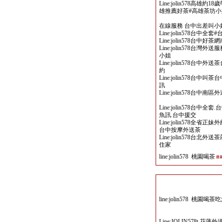
Line:jolin578高
雄推薦好茶#高雄茶坊小
在線服務 台中出差叫小
Line:jolin578台
Line:jolin578台
Line:jolin578
小姐
Line:jolin578台
約
Line:jolin578台
訊
Line:jolin578台
Line:jolin578台中全
魚訊.台中援交
Line:jolin578全
台中按摩外送茶
Line:jolin578台
住家
line:jolin578 桃園喝茶
line:jolin578 
Line;JOLIN578t