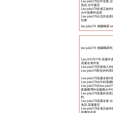
Line:jolin578台中全
魚訊.台中援交
Line:jolin578全
台中按摩外送茶
Line:jolin578台
住家
line:jolin578 桃園喝茶
line:jolin578 
Line;JOLIN578t
花蓮全省外送
Line:jolin578完
Line:jolin578彰
Line:jolin578花
Line:jolin578台
Line:jolin578台lin
套服務灣外送服務台中
Line:jolin578花
約
Line:jolin578花蓮全
魚訊.花蓮援交
Line:jolin578全
按摩外送茶