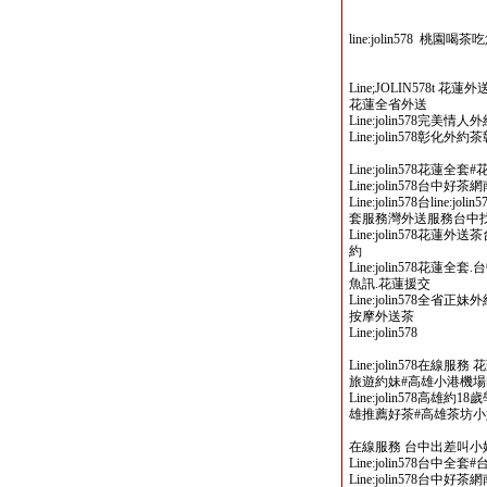
line:jolin578 
Line;JOLIN578t
花蓮全省外送
Line:jolin578完
Line:jolin578彰
Line:jolin578花
Line:jolin578台
Line:jolin578台lin
套服務灣外送服務台中
Line:jolin578花
約
Line:jolin578花蓮全
魚訊.花蓮援交
Line:jolin578全
按摩外送茶
Line:jolin578
Line:jolin578在線服
旅遊約妹#高雄小港機場
Line:jolin578高
雄推薦好茶#高雄茶坊小
在線服務 台中出差叫小
Line:jolin578台
Line:jolin578台