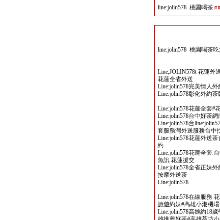
line:jolin578 桃園喝茶
line:jolin578 
Line;JOLIN578t
花蓮全省外送
Line:jolin578完
Line:jolin578彰
Line:jolin578花
Line:jolin578台
Line:jolin578台lin
套服務灣外送服務台中
Line:jolin578花
約
Line:jolin578花蓮全
魚訊.花蓮援交
Line:jolin578全
按摩外送茶
Line:jolin578
Line:jolin578在線服
旅遊約妹#高雄小港機場
Line:jolin578高
雄推薦好茶#高雄茶坊小