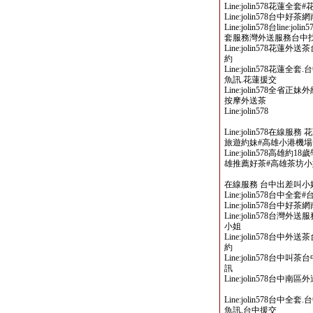
Line:jolin578花
Line:jolin578台
Line:jolin578台lin
套服務灣外送服務台中
Line:jolin578花
約
Line:jolin578花蓮全
魚訊.花蓮援交
Line:jolin578全
按摩外送茶
Line:jolin578
Line:jolin578在線服
旅遊約妹#高雄小港機場
Line:jolin578高
雄推薦好茶#高雄茶坊小
在線服務 台中出差叫小
Line:jolin578台
Line:jolin578台
Line:jolin578
小姐
Line:jolin578台
約
Line:jolin578台
訊
Line:jolin578台
Line:jolin578台中全
魚訊.台中援交