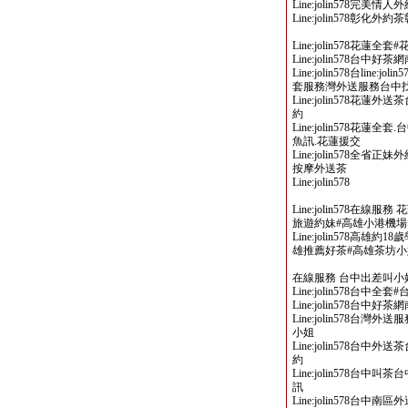
Line:jolin578完
Line:jolin578彰
Line:jolin578花
Line:jolin578台
Line:jolin578台lin
套服務灣外送服務台中
Line:jolin578花
約
Line:jolin578花蓮全
魚訊.花蓮援交
Line:jolin578全
按摩外送茶
Line:jolin578
Line:jolin578在線服
旅遊約妹#高雄小港機場
Line:jolin578高
雄推薦好茶#高雄茶坊小
在線服務 台中出差叫小
Line:jolin578台
Line:jolin578台
Line:jolin578
小姐
Line:jolin578台
約
Line:jolin578台
訊
Line:jolin578台