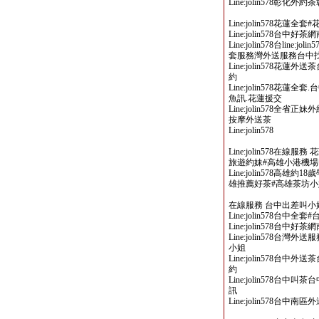
Line:jolin578彰
Line:jolin578花
Line:jolin578台
Line:jolin578台lin
套服務灣外送服務台中
Line:jolin578花
約
Line:jolin578花蓮全
魚訊.花蓮援交
Line:jolin578全
按摩外送茶
Line:jolin578
Line:jolin578在線服
旅遊約妹#高雄小港機場
Line:jolin578高
雄推薦好茶#高雄茶坊小
在線服務 台中出差叫小
Line:jolin578台
Line:jolin578台
Line:jolin578
小姐
Line:jolin578台
約
Line:jolin578台
訊
Line:jolin578台