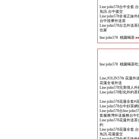
Line:jolin578台中全
魚訊.台中援交
Line:jolin578全
台中按摩外送茶
Line:jolin578台
住家
line:jolin578 桃園喝茶
line:jolin578 
Line;JOLIN578t
花蓮全省外送
Line:jolin578完
Line:jolin578彰
Line:jolin578花
Line:jolin578台
Line:jolin578台lin
套服務灣外送服務台中
Line:jolin578花
約
Line:jolin578花蓮全
魚訊.花蓮援交
Line:jolin578全