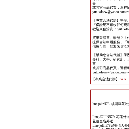
書
或其它商品代買，過程
yutuxdaew@yahoo.com.t
【專業合法代辦】學歷
『保證絕不預收任何費
歡迎來信洽詢 ：yutuxdaew
買畢業證書、學歷？！
提供合法申辦服務，『
信用可靠，歡迎來信洽詢yutu
【幫助您合法代辦】學
專科、大學、研究所、TO
書
或其它商品代買，過程
yutuxdaew@yahoo.com.t
【專業合法代辦】
line:jolin578 
Line;JOLIN578t
花蓮全省外送
Line:jolin578完