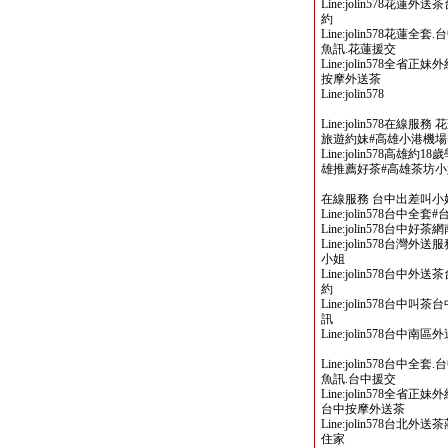
Line:jolin578花
約
Line:jolin578花蓮全
魚訊.花蓮援交
Line:jolin578全
按摩外送茶
Line:jolin578
Line:jolin578在線服
旅遊約妹#高雄小港機場
Line:jolin578高
雄推薦好茶#高雄茶坊小
在線服務 台中出差叫小
Line:jolin578台
Line:jolin578台
Line:jolin578
小姐
Line:jolin578台
約
Line:jolin578台
訊
Line:jolin578台
Line:jolin578台中全
魚訊.台中援交
Line:jolin578全
台中按摩外送茶
Line:jolin578台
住家