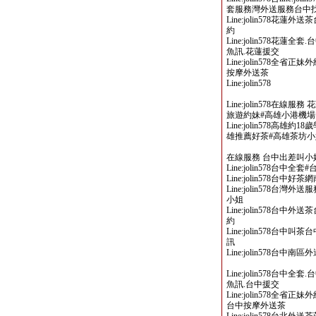
套服務灣外送服務台中
Line:jolin578花
約
Line:jolin578花蓮全
魚訊.花蓮援交
Line:jolin578全
按摩外送茶
Line:jolin578
Line:jolin578在線服
旅遊約妹#高雄小港機場
Line:jolin578高
雄推薦好茶#高雄茶坊小
在線服務 台中出差叫小
Line:jolin578台
Line:jolin578台
Line:jolin578
小姐
Line:jolin578台
約
Line:jolin578台
訊
Line:jolin578台
Line:jolin578台中全
魚訊.台中援交
Line:jolin578全
台中按摩外送茶