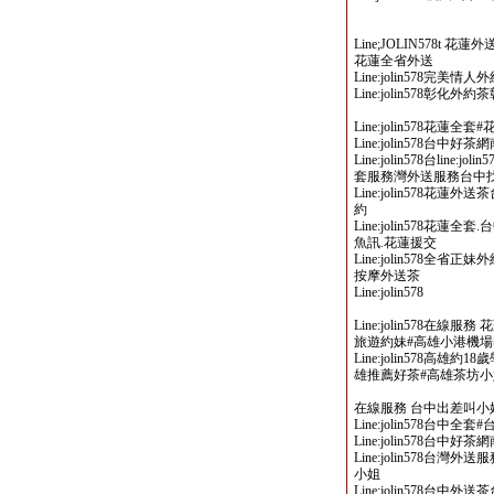
Line;JOLIN578t
花蓮全省外送
Line:jolin578完
Line:jolin578彰
Line:jolin578花
Line:jolin578台
Line:jolin578台lin
套服務灣外送服務台中
Line:jolin578花
約
Line:jolin578花蓮全
魚訊.花蓮援交
Line:jolin578全
按摩外送茶
Line:jolin578
Line:jolin578在線服
旅遊約妹#高雄小港機場
Line:jolin578高
雄推薦好茶#高雄茶坊小
在線服務 台中出差叫小
Line:jolin578台
Line:jolin578台
Line:jolin578
小姐
Line:jolin578台