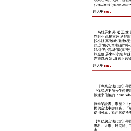
或其它商品代買，過程
yutuxdaew@yahoo.com.t
路人甲
高雄屏東 外 送.正/妹 論 
館叫小姐.屏東外 送舒壓
找小姐 高/雄/出/差/旅/遊/
約/屏/東/汽/車/旅/館/叫/
姐/外/約 /高/雄/優/質
妹服務.屏東叫小姐.妹妹
差旅遊約 妹 .屏東正妹
路人甲
【專業合法代辦】學歷
『保證絕不預收任何費
歡迎來信洽詢 ：yutuxdaew
買畢業證書、學歷？！
提供合法申辦服務，『
信用可靠，歡迎來信洽詢yutu
【幫助您合法代辦】學
專科、大學、研究所、TO
書