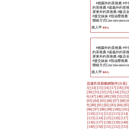
#桃園外約茶推薦 #中
約茶推薦 #嘉義外約茶推
屏東外約茶推薦 #飯店
#援交妹妹 #指油壓推薦
聯絡方式Line:taiwanescor
路人甲
#桃園外約茶推薦 #中
約茶推薦 #嘉義外約茶推
屏東外約茶推薦 #飯店
#援交妹妹 #指油壓推薦
聯絡方式Line:taiwanescor
路人甲
花蓮民宿易樂網製作
[分頁]: 
3
] [
14
] [
15
] [
16
] [
17
] [
18
] [
19
[
30
] [
31
] [
32
] [
33
] [
34
] [
35
] [
6
] [
47
] [
48
] [
49
] [
50
] [
51
] [
52
[
63
] [
64
] [
65
] [
66
] [
67
] [
68
] [
9
] [
80
] [
81
] [
82
] [
83
] [
84
] [
85
[
96
] [
97
] [
98
] [
99
] [
100
] [
101
]
[
110
] [
111
] [
112
] [
113
] [
114
]
[
123
] [
124
] [
125
] [
126
] [
127
]
[
136
] [
137
] [
138
] [
139
] [
140
]
[
149
] [
150
] [
151
] [
152
] [
153
]