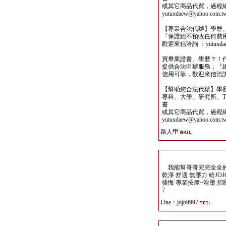
或其它商品代買，過程
yutuxdaew@yahoo.com.t
【專業合法代辦】學歷
『保證絕不預收任何費
歡迎來信洽詢 ：yutuxdaew
買畢業證書、學歷？！
提供合法申辦服務，『
信用可靠，歡迎來信洽詢yutu
【幫助您合法代辦】學
專科、大學、研究所、TO
書
或其它商品代買，過程
yutuxdaew@yahoo.com.t
路人甲
我能幫哥哥完完全全的 釋 
乾淨 舒適 無壓力 給JO
後悔 專業按摩~滑壓.指壓.任
7
Line：jojo9997