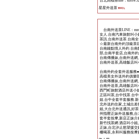
台北高檔茶line：kiss
星星外送茶
台南外送茶LINE：mm
女人.台南汽車旅館叫小姐
茶訊.台南外送茶.台南
☆最新台南外約頂級茶莊
台南鐘點情人外約 台南
部,台南半套店,台南外約
台南傳播妹,台南外送網,
台南外送茶,高雄飯店叫
台南外約全套外送服務●
高檔美女外送外約俱樂部
台南傳播妹,台南外送網,
台南外送茶,高雄飯店叫
西門町旅館酒店外送小姐
正區叫茶,台中找茶.台
姐.台中全套半套服務.
北外送約住家,土城出差
姐,大台北外送通訊,好茶
州指壓正妹外送服務,台
套半套按摩,新店正妹介
新竹找茶網.酒店叫小姐
正妹,台北汐止慾望援交
柵喝茶,永和叫服務按摩