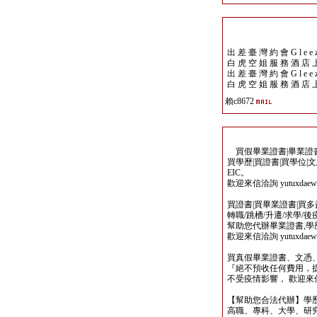
出 差 臺 灣 約 會 G l e e z 
白 虎 空 姐 服 務 酒 店 
出 差 臺 灣 約 會 G l e e z 
白 虎 空 姐 服 務 酒 店 
賴c8672
買假畢業證書|畢業證書製
買學歷|買證書|買學位|
EIC。
歡迎來信洽詢 yutuxdaew@
買證書|買畢業證書|買多益|
轉職/跳槽/升遷/求學/
幫助您代辦畢業證書,學歷,
歡迎來信洽詢 yutuxdaew@
買真假畢業證書、文憑
『絕不預收任何費用，
不受疫情影響， 歡迎來信洽詢 y
【幫助您合法代辦】學
高職、專科、大學、研究所、