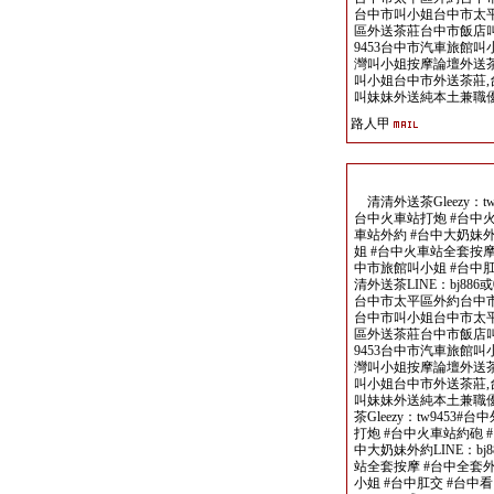
路人甲
清清外送茶Gleezy：tw9453#台中外送茶 #台中火車站叫小姐 #台中火車站打炮 #台中火車站約砲 #台中火車站外送茶 #台中火車站外約 #台中大奶妹外約LINE：bj886或018868 #高雄小港叫小姐 #台中火車站全套按摩 #台中全套外叫服務 #台中全套服務 #台中市旅館叫小姐 #台中肛交 #台中看照約妹telegram：@qh689清清外送茶LINE：bj886或018868 Telegram：@qh689台中市叫小姐台中市太平區外約台中市太平區外送茶台中市太平區叫小姐台灣台中市叫小姐台中市太平區叫小姐台中市太平叫小姐台中市太平區外送茶莊台中市飯店叫小姐台中市酒店叫小姐約妹Gleezy：tw9453台中市汽車旅館叫小姐/台中市旅館叫小姐台灣魚訊/茶訊/台灣叫小姐按摩論壇外送茶按摩舒壓,台中市約妹茶訊.台中市出差叫小姐台中市外送茶莊,台中市茶訊台中市旅館叫小姐/台中市外叫妹妹外送純本土兼職優茶清清外送茶Gleezy：tw9453清清外送茶Gleezy：tw9453#台中外送茶 #台中火車站叫小姐 #台中火車站打炮 #台中火車站約砲 #台中火車站外送茶 #台中火車站外約 #台中大奶妹外約LINE：bj886或018868 #高雄小港叫小姐 #台中火車站全套按摩 #台中全套外叫服務 #台中全套服務 #台中市旅館叫小姐 #台中肛交 #台中看照約妹telegram：@qh689清清外送茶LINE：bj886或018868 Telegram：@qh689台中市叫小姐台中市太平區外約台中市太平區外送茶台中市太平區叫小姐台灣台中市叫小姐台中市太平區叫小姐台中市太平叫小姐台中市太平區外送茶莊台中市飯店叫小姐台中市酒店叫小姐約妹Gleezy：tw9453台中市汽車旅館叫小姐/台中市旅館叫小姐台灣魚訊/茶訊/台灣叫小姐按摩論壇外送茶按摩舒壓,台中市約妹茶訊.台中市出差叫小姐台中市外送茶莊,台中市茶訊台中市旅館叫小姐/台中市外叫妹妹外送純本土兼職優茶清清外送茶Gleezy：tw9453清清外送茶Gleezy：tw9453#台中外送茶 #台中火車站叫小姐 #台中火車站打炮 #台中火車站約砲 #台中火車站外送茶 #台中火車站外約 #台中大奶妹外約LINE：bj886或018868 #高雄小港叫小姐 #台中火車站全套按摩 #台中全套外叫服務 #台中全套服務 #台中市旅館叫小姐 #台中肛交 #台中看照約妹telegram：@qh689清清外送茶LINE：bj886或018868 Telegram：@qh689台中市叫小姐台中市太平區外約台中市太平區外送茶台中市太平區叫小姐台灣台中市叫小姐台中市太平區叫小姐台中市太平叫小姐台中市太平區外送茶莊台中市飯店叫小姐台中市酒店叫小姐約妹Gleezy：tw9453台中市汽車旅館叫小姐/台中市旅館叫小姐台灣魚訊/茶訊/台灣叫小姐按摩論壇外送茶按摩舒壓,台中市約妹茶訊.台中市出差叫小姐台中市外送茶莊,台中市茶訊台中市旅館叫小姐/台中市外叫妹妹外送純本土兼職優茶清清外送茶Gleezy：tw9453清清外送茶Gleezy：tw9453#台中外送茶 #台中火車站叫小姐 #台中火車站打炮 #台中火車站約砲 #台中火車站外送茶 #台中火車站外約 #台中大奶妹外約LINE：bj886或018868 #高雄小港叫小姐 #台中火車站全套按摩 #台中全套外叫服務 #台中全套服務 #台中市旅館叫小姐 #台中肛交 #台中看照約妹telegram：@qh689清清外送茶LINE：bj886或018868 Telegram：@qh689台中市叫小姐台中市太平區外約台中市太平區外送茶台中市太平區叫小姐台灣台中市叫小姐台中市太平區叫小姐台中市太平叫小姐台中市太平區外送茶莊台中市飯店叫小姐台中市酒店叫小姐約妹Gleezy：tw9453台中市汽車旅館叫小姐/台中市旅館叫小姐台灣魚訊/茶訊/台灣叫小姐按摩論壇外送茶按摩舒壓,台中市約妹茶訊.台中市出差叫小姐台中市外送茶莊,台中市茶訊台中市旅館叫小姐/台中市外叫妹妹外送純本土兼職優茶清清外送茶Gleezy：tw9453清清外送茶Gleezy：tw9453#台中外送茶 #台中火車站叫小姐 #台中火車站打炮 #台中火車站約砲 #台中火車站外送茶 #台中火車站外約 #台中大奶妹外約LINE：bj886或018868 #高雄小港叫小姐 #台中火車站全套按摩 #台中全套外叫服務 #台中全套服務 #台中市旅館叫小姐 #台中肛交 #台中看照約妹telegram：@qh689清清外送茶LINE：bj886或018868 Telegram：@qh689台中市叫小姐台中市太平區外約台中市太平區外送茶台中市太平區叫小姐台灣台中市叫小姐台中市太平區叫小姐台中市太平叫小姐台中市太平區外送茶莊台中市飯店叫小姐台中市酒店叫小姐約妹Gleezy：tw9453台中市汽車旅館叫小姐/台中市旅館叫小姐台灣魚訊/茶訊/台灣叫小姐按摩論壇外送茶按摩舒壓,台中市約妹茶訊.台中市出差叫小姐台中市外送茶莊,台中市茶訊台中市旅館叫小姐/台中市外叫妹妹外送純本土兼職優茶清清外送茶Gleezy：tw9453清清外送茶Gleezy：tw9453#台中外送茶 #台中火車站叫小姐 #台中火車站打炮 #台中火車站約砲 #台中火車站外送茶 #台中火車站外約 #台中大奶妹外約LINE：bj886或018868 #高雄小港叫小姐 #台中火車站全套按摩 #台中全套外叫服務 #台中全套服務 #台中市旅館叫小姐 #台中肛交 #台中看照約妹telegram：@qh689清清外送茶LINE：bj886或018868 Telegram：@qh689台中市叫小姐台中市太平區外約台中市太平區外送茶台中市太平區叫小姐台灣台中市叫小姐台中市太平區叫小姐台中市太平叫小姐台中市太平區外送茶莊台中市飯店叫小姐台中市酒店叫小姐約妹Gleezy：tw9453台中市汽車旅館叫小姐/台中市旅館叫小姐台灣魚訊/茶訊/台灣叫小姐按摩論壇外送茶按摩舒壓,台中市約妹茶訊.台中市出差叫小姐台中市外送茶莊,台中市茶訊台中市旅館叫小姐/台中市外叫妹妹外送純本土兼職優茶清清外送茶Gleezy：tw9453清清外送茶Gleezy：tw9453#台中外送茶 #台中火車站叫小姐 #台中火車站打炮 #台中火車站約砲 #台中火車站外送茶 #台中火車站外約 #台中大奶妹外約LINE：bj886或018868 #高雄小港叫小姐 #台中火車站全套按摩 #台中全套外叫服務 #台中全套服務 #台中市旅館叫小姐 #台中肛交 #台中看照約妹telegram：@qh689清清外送茶LINE：bj886或018868 Telegram：@qh689台中市叫小姐台中市太平區外約台中市太平區外送茶台中市太平區叫小姐台灣台中市叫小姐台中市太平區叫小姐台中市太平叫小姐台中市太平區外送茶莊台中市飯店叫小姐台中市酒店叫小姐約妹Gleezy：tw9453台中市汽車旅館叫小姐/台中市旅館叫小姐台灣魚訊/茶訊/台灣叫小姐按摩論壇外送茶按摩舒壓,台中市約妹茶訊.台中市出差叫小姐台中市外送茶莊,台中市茶訊台中市旅館叫小姐/台中市外叫妹妹外送純本土兼職優茶清清外送茶Gleezy：tw9453清清外送茶Gleezy：tw9453#台中外送茶 #台中火車站叫小姐 #台中火車站打炮 #台中火車站約砲 #台中火車站外送茶 #台中火車站外約 #台中大奶妹外約LINE：bj886或018868 #高雄小港叫小姐 #台中火車站全套按摩 #台中全套外叫服務 #台中全套服務 #台中市旅館叫小姐 #台中肛交 #台中看照約妹telegram：@qh689清清外送茶LINE：bj886或018868 Telegram：@qh689台中市叫小姐台中市太平區外約台中市太平區外送茶台中市太平區叫小姐台灣台中市叫小姐台中市太平區叫小姐台中市太平叫小姐台中市太平區外送茶莊台中市飯店叫小姐台中市酒店叫小姐約妹Gleezy：tw9453台中市汽車旅館叫小姐/台中市旅館叫小姐台灣魚訊/茶訊/台灣叫小姐按摩論壇外送茶按摩舒壓,台中市約妹茶訊.台中市出差叫小姐台中市外送茶莊,台中市茶訊台中市旅館叫小姐/台中市外叫妹妹外送純本土兼職優茶清清外送茶Gleezy：tw9453清清外送茶Gleezy：tw9453#台中外送茶 #台中火車站叫小姐 #台中火車站打炮 #台中火車站約砲 #台中火車站外送茶 #台中火車站外約 #台中大奶妹外約LINE：bj886或018868 #高雄小港叫小姐 #台中火車站全套按摩 #台中全套外叫服務 #台中全套服務 #台中市旅館叫小姐 #台中肛交 #台中看照約妹telegram：@qh689清清外送茶LINE：bj886或018868 Telegram：@qh689台中市叫小姐台中市太平區外約台中市太平區外送茶台中市太平區叫小姐台灣台中市叫小姐台中市太平區叫小姐台中市太平叫小姐台中市太平區外送茶莊台中市飯店叫小姐台中市酒店叫小姐約妹Gleezy：tw9453台中市汽車旅館叫小姐/台中市旅館叫小姐台灣魚訊/茶訊/台灣叫小姐按摩論壇外送茶按摩舒壓,台中市約妹茶訊.台中市出差叫小姐台中市外送茶莊,台中市茶訊台中市旅館叫小姐/台中市外叫妹妹外送純本土兼