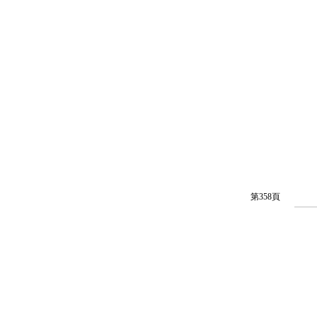
第358頁