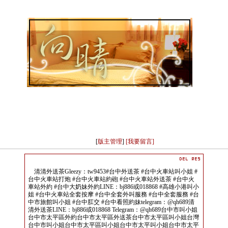
[
版主管理
]
[我要留言]
清清外送茶Gleezy：tw9453#台中外送茶 #台中火車站叫小姐 #台中火車站打炮 #台中火車站約砲 #台中火車站外送茶 #台中火車站外約 #台中大奶妹外約LINE：bj886或018868 #高雄小港叫小姐 #台中火車站全套按摩 #台中全套外叫服務 #台中全套服務 #台中市旅館叫小姐 #台中肛交 #台中看照約妹telegram：@qh689清清外送茶LINE：bj886或018868 Telegram：@qh689台中市叫小姐台中市太平區外約台中市太平區外送茶台中市太平區叫小姐台灣台中市叫小姐台中市太平區叫小姐台中市太平叫小姐台中市太平區外送茶莊台中市飯店叫小姐台中市酒店叫小姐約妹Gleezy：tw9453台中市汽車旅館叫小姐/台中市旅館叫小姐台灣魚訊/茶訊/台灣叫小姐按摩論壇外送茶按摩舒壓,台中市約妹茶訊.台中市出差叫小姐台中市外送茶莊,台中市茶訊台中市旅館叫小姐/台中市外叫妹妹外送純本土兼職優茶清清外送茶Gleezy：tw9453清清外送茶Gleezy：tw9453#台中外送茶 #台中火車站叫小姐 #台中火車站打炮 #台中火車站約砲 #台中火車站外送茶 #台中火車站外約 #台中大奶妹外約LINE：bj886或018868 #高雄小港叫小姐 #台中火車站全套按摩 #台中全套外叫服務 #台中全套服務 #台中市旅館叫小姐 #台中肛交 #台中看照約妹telegram：@qh689清清外送茶LINE：bj886或018868 Telegram：@qh689台中市叫小姐台中市太平區外約台中市太平區外送茶台中市太平區叫小姐台灣台中市叫小姐台中市太平區叫小姐台中市太平叫小姐台中市太平區外送茶莊台中市飯店叫小姐台中市酒店叫小姐約妹Gleezy：tw9453台中市汽車旅館叫小姐/台中市旅館叫小姐台灣魚訊/茶訊/台灣叫小姐按摩論壇外送茶按摩舒壓,台中市約妹茶訊.台中市出差叫小姐台中市外送茶莊,台中市茶訊台中市旅館叫小姐/台中市外叫妹妹外送純本土兼職優茶清清外送茶Gleezy：tw9453清清外送茶Gleezy：tw9453#台中外送茶 #台中火車站叫小姐 #台中火車站打炮 #台中火車站約砲 #台中火車站外送茶 #台中火車站外約 #台中大奶妹外約LINE：bj886或018868 #高雄小港叫小姐 #台中火車站全套按摩 #台中全套外叫服務 #台中全套服務 #台中市旅館叫小姐 #台中肛交 #台中看照約妹telegram：@qh689清清外送茶LINE：bj886或018868 Telegram：@qh689台中市叫小姐台中市太平區外約台中市太平區外送茶台中市太平區叫小姐台灣台中市叫小姐台中市太平區叫小姐台中市太平叫小姐台中市太平區外送茶莊台中市飯店叫小姐台中市酒店叫小姐約妹Gleezy：tw9453台中市汽車旅館叫小姐/台中市旅館叫小姐台灣魚訊/茶訊/台灣叫小姐按摩論壇外送茶按摩舒壓,台中市約妹茶訊.台中市出差叫小姐台中市外送茶莊,台中市茶訊台中市旅館叫小姐/台中市外叫妹妹外送純本土兼職優茶清清外送茶Gleezy：tw9453清清外送茶Gleezy：tw9453#台中外送茶 #台中火車站叫小姐 #台中火車站打炮 #台中火車站約砲 #台中火車站外送茶 #台中火車站外約 #台中大奶妹外約LINE：bj886或018868 #高雄小港叫小姐 #台中火車站全套按摩 #台中全套外叫服務 #台中全套服務 #台中市旅館叫小姐 #台中肛交 #台中看照約妹telegram：@qh689清清外送茶LINE：bj886或018868 Telegram：@qh689台中市叫小姐台中市太平區外約台中市太平區外送茶台中市太平區叫小姐台灣台中市叫小姐台中市太平區叫小姐台中市太平叫小姐台中市太平區外送茶莊台中市飯店叫小姐台中市酒店叫小姐約妹Gleezy：tw9453台中市汽車旅館叫小姐/台中市旅館叫小姐台灣魚訊/茶訊/台灣叫小姐按摩論壇外送茶按摩舒壓,台中市約妹茶訊.台中市出差叫小姐台中市外送茶莊,台中市茶訊台中市旅館叫小姐/台中市外叫妹妹外送純本土兼職優茶清清外送茶Gleezy：tw9453清清外送茶Gleezy：tw9453#台中外送茶 #台中火車站叫小姐 #台中火車站打炮 #台中火車站約砲 #台中火車站外送茶 #台中火車站外約 #台中大奶妹外約LINE：bj886或018868 #高雄小港叫小姐 #台中火車站全套按摩 #台中全套外叫服務 #台中全套服務 #台中市旅館叫小姐 #台中肛交 #台中看照約妹telegram：@qh689清清外送茶LINE：bj886或018868 Telegram：@qh689台中市叫小姐台中市太平區外約台中市太平區外送茶台中市太平區叫小姐台灣台中市叫小姐台中市太平區叫小姐台中市太平叫小姐台中市太平區外送茶莊台中市飯店叫小姐台中市酒店叫小姐約妹Gleezy：tw9453台中市汽車旅館叫小姐/台中市旅館叫小姐台灣魚訊/茶訊/台灣叫小姐按摩論壇外送茶按摩舒壓,台中市約妹茶訊.台中市出差叫小姐台中市外送茶莊,台中市茶訊台中市旅館叫小姐/台中市外叫妹妹外送純本土兼職優茶清清外送茶Gleezy：tw9453清清外送茶Gleezy：tw9453#台中外送茶 #台中火車站叫小姐 #台中火車站打炮 #台中火車站約砲 #台中火車站外送茶 #台中火車站外約 #台中大奶妹外約LINE：bj886或018868 #高雄小港叫小姐 #台中火車站全套按摩 #台中全套外叫服務 #台中全套服務 #台中市旅館叫小姐 #台中肛交 #台中看照約妹telegram：@qh689清清外送茶LINE：bj886或018868 Telegram：@qh689台中市叫小姐台中市太平區外約台中市太平區外送茶台中市太平區叫小姐台灣台中市叫小姐台中市太平區叫小姐台中市太平叫小姐台中市太平區外送茶莊台中市飯店叫小姐台中市酒店叫小姐約妹Gleezy：tw9453台中市汽車旅館叫小姐/台中市旅館叫小姐台灣魚訊/茶訊/台灣叫小姐按摩論壇外送茶按摩舒壓,台中市約妹茶訊.台中市出差叫小姐台中市外送茶莊,台中市茶訊台中市旅館叫小姐/台中市外叫妹妹外送純本土兼職優茶清清外送茶Gleezy：tw9453清清外送茶Gleezy：tw9453#台中外送茶 #台中火車站叫小姐 #台中火車站打炮 #台中火車站約砲 #台中火車站外送茶 #台中火車站外約 #台中大奶妹外約LINE：bj886或018868 #高雄小港叫小姐 #台中火車站全套按摩 #台中全套外叫服務 #台中全套服務 #台中市旅館叫小姐 #台中肛交 #台中看照約妹telegram：@qh689清清外送茶LINE：bj886或018868 Telegram：@qh689台中市叫小姐台中市太平區外約台中市太平區外送茶台中市太平區叫小姐台灣台中市叫小姐台中市太平區叫小姐台中市太平叫小姐台中市太平區外送茶莊台中市飯店叫小姐台中市酒店叫小姐約妹Gleezy：tw9453台中市汽車旅館叫小姐/台中市旅館叫小姐台灣魚訊/茶訊/台灣叫小姐按摩論壇外送茶按摩舒壓,台中市約妹茶訊.台中市出差叫小姐台中市外送茶莊,台中市茶訊台中市旅館叫小姐/台中市外叫妹妹外送純本土兼職優茶清清外送茶Gleezy：tw9453清清外送茶Gleezy：tw9453#台中外送茶 #台中火車站叫小姐 #台中火車站打炮 #台中火車站約砲 #台中火車站外送茶 #台中火車站外約 #台中大奶妹外約LINE：bj886或018868 #高雄小港叫小姐 #台中火車站全套按摩 #台中全套外叫服務 #台中全套服務 #台中市旅館叫小姐 #台中肛交 #台中看照約妹telegram：@qh689清清外送茶LINE：bj886或018868 Telegram：@qh689台中市叫小姐台中市太平區外約台中市太平區外送茶台中市太平區叫小姐台灣台中市叫小姐台中市太平區叫小姐台中市太平叫小姐台中市太平區外送茶莊台中市飯店叫小姐台中市酒店叫小姐約妹Gleezy：tw9453台中市汽車旅館叫小姐/台中市旅館叫小姐台灣魚訊/茶訊/台灣叫小姐按摩論壇外送茶按摩舒壓,台中市約妹茶訊.台中市出差叫小姐台中市外送茶莊,台中市茶訊台中市旅館叫小姐/台中市外叫妹妹外送純本土兼職優茶清清外送茶Gleezy：tw9453清清外送茶Gleezy：tw9453#台中外送茶 #台中火車站叫小姐 #台中火車站打炮 #台中火車站約砲 #台中火車站外送茶 #台中火車站外約 #台中大奶妹外約LINE：bj886或018868 #高雄小港叫小姐 #台中火車站全套按摩 #台中全套外叫服務 #台中全套服務 #台中市旅館叫小姐 #台中肛交 #台中看照約妹telegram：@qh689清清外送茶LINE：bj886或018868 Telegram：@qh689台中市叫小姐台中市太平區外約台中市太平區外送茶台中市太平區叫小姐台灣台中市叫小姐台中市太平區叫小姐台中市太平叫小姐台中市太平區外送茶莊台中市飯店叫小姐台中市酒店叫小姐約妹Gleezy：tw9453台中市汽車旅館叫小姐/台中市旅館叫小姐台灣魚訊/茶訊/台灣叫小姐按摩論壇外送茶按摩舒壓,台中市約妹茶訊.台中市出差叫小姐台中市外送茶莊,台中市茶訊台中市旅館叫小姐/台中市外叫妹妹外送純本土兼職優茶清清外送茶Gleezy：tw9453清清外送茶Gleezy：tw9453#台中外送茶 #台中火車站叫小姐 #台中火車站打炮 #台中火車站約砲 #台中火車站外送茶 #台中火車站外約 #台中大奶妹外約LINE：bj886或018868 #高雄小港叫小姐 #台中火車站全套按摩 #台中全套外叫服務 #台中全套服務 #台中市旅館叫小姐 #台中肛交 #台中看照約妹telegram：@qh689清清外送茶LINE：bj886或018868 Telegram：@qh689台中市叫小姐台中市太平區外約台中市太平區外送茶台中市太平區叫小姐台灣台中市叫小姐台中市太平區叫小姐台中市太平叫小姐台中市太平區外送茶莊台中市飯店叫小姐台中市酒店叫小姐約妹Gleezy：tw9453台中市汽車旅館叫小姐/台中市旅館叫小姐台灣魚訊/茶訊/台灣叫小姐按摩論壇外送茶按摩舒壓,台中市約妹茶訊.台中市出差叫小姐台中市外送茶莊,台中市茶訊台中市旅館叫小姐/台中市外叫妹妹外送純本土兼職優茶清清外送茶Gleezy：tw9453清清外送茶Gleezy：tw9453#台中外送茶 #台中火車站叫小姐 #台中火車站打炮 #台中火車站約砲 #台中火車站外送茶 #台中火車站外約 #台中大奶妹外約LINE：bj886或018868 #高雄小港叫小姐 #台中火車站全套按摩 #台中全套外叫服務 #台中全套服務 #台中市旅館叫小姐 #台中肛交 #台中看照約妹telegram：@qh689清清外送茶LINE：bj886或018868 Telegram：@qh689台中市叫小姐台中市太平區外約台中市太平區外送茶台中市太平區叫小姐台灣台中市叫小姐台中市太平區叫小姐台中市太平叫小姐台中市太平區外送茶莊台中市飯店叫小姐台中市酒店叫小姐約妹Gleezy：tw9453台中市汽車旅館叫小姐/台中市旅館叫小姐台灣魚訊/茶訊/台灣叫小姐按摩論壇外送茶按摩舒壓,台中市約妹茶訊.台中市出差叫小姐台中市外送茶莊,台中市茶訊台中市旅館叫小姐/台中市外叫妹妹外送純本土兼職優茶清清外送茶Gleezy：tw9453清清外送茶Gleezy：tw9453#台中外送茶 #台中火車站叫小姐 #台中火車站打炮 #台中火車站約砲 #台中火車站外送茶 #台中火車站外約 #台中大奶妹外約LINE：bj886或018868 #高雄小港叫小姐 #台中火車站全套按摩 #台中全套外叫服務 #台中全套服務 #台中市旅館叫小姐 #台中肛交 #台中看照約妹telegram：@qh689清清外送茶LINE：bj886或018868 Telegram：@qh689台中市叫小姐台中市太平區外約台中市太平區外送茶台中市太平區叫小姐台灣台中市叫小姐台中市太平區叫小姐台中市太平叫小姐台中市太平區外送茶莊台中市飯店叫小姐台中市酒店叫小姐約妹Gleezy：tw9453台中市汽車旅館叫小姐/台中市旅館叫小姐台灣魚訊/茶訊/台灣叫小姐按摩論壇外送茶按摩舒壓,台中市約妹茶訊.台中市出差叫小姐台中市外送茶莊,台中市茶訊台中市旅館叫小姐/台中市外叫妹妹外送純本土兼職優茶清清外送茶Gleezy：tw9453清清外送茶Gleezy：tw9453#台中外送茶 #台中火車站叫小姐 #台中火車站打炮 #台中火車站約砲 #台中火車站外送茶 #台中火車站外約 #台中大奶妹外約LINE：bj886或018868 #高雄小港叫小姐 #台中火車站全套按摩 #台中全套外叫服務 #台中全套服務 #台中市旅館叫小姐 #台中肛交 #台中看照約妹telegram：@qh689清清外送茶LINE：bj886或018868 Telegram：@qh689台中市叫小姐台中市太平區外約台中市太平區外送茶台中市太平區叫小姐台灣台中市叫小姐台中市太平區叫小姐台中市太平叫小姐台中市太平區外送茶莊台中市飯店叫小姐台中市酒店叫小姐約妹Gleezy：tw9453台中市汽車旅館叫小姐/台中市旅館叫小姐台灣魚訊/茶訊/台灣叫小姐按摩論壇外送茶按摩舒壓,台中市約妹茶訊.台中市出差叫小姐台中市外送茶莊,台中市茶訊台中市旅館叫小姐/台中市外叫妹妹外送純本土兼職優茶清清外送茶Gleezy：tw9453清清外送茶Gleezy：tw9453#台中外送茶 #台中火車站叫小姐 #台中火車站打炮 #台中火車站約砲 #台中火車站外送茶 #台中火車站外約 #台中大奶妹外約LINE：bj886或018868 #高雄小港叫小姐 #台中火車站全套按摩 #台中全套外叫服務 #台中全套服務 #台中市旅館叫小姐 #台中肛交 #台中看照約妹telegram：@qh689清清外送茶LINE：bj886或018868 Telegram：@qh689台中市叫小姐台中市太平區外約台中市太平區外送茶台中市太平區叫小姐台灣台中市叫小姐台中市太平區叫小姐台中市太平叫小姐台中市太平區外送茶莊台中市飯店叫小姐台中市酒店叫小姐約妹Gleezy：tw9453台中市汽車旅館叫小姐/台中市旅館叫小姐台灣魚訊/茶訊/台灣叫小姐按摩論壇外送茶按摩舒壓,台中市約妹茶訊.台中市出差叫小姐台中市外送茶莊,台中市茶訊台中市旅館叫小姐/台中市外叫妹妹外送純本土兼職優茶清清外送茶Gleezy：tw9453清清外送茶Gleezy：tw9453#台中外送茶 #台中火車站叫小姐 #台中火車站打炮 #台中火車站約砲 #台中火車站外送茶 #台中火車站外約 #台中大奶妹外約LINE：bj886或018868 #高雄小港叫小姐 #台中火車站全套按摩 #台中全套外叫服務 #台中全套服務 #台中市旅館叫小姐 #台中肛交 #台中看照約妹telegram：@qh689清清外送茶LINE：bj886或018868 Telegram：@qh689台中市叫小姐台中市太平區外約台中市太平區外送茶台中市太平區叫小姐台灣台中市叫小姐台中市太平區叫小姐台中市太平叫小姐台中市太平區外送茶莊台中市飯店叫小姐台中市酒店叫小姐約妹Gleezy：tw9453台中市汽車旅館叫小姐/台中市旅館叫小姐台灣魚訊/茶訊/台灣叫小姐按摩論壇外送茶按摩舒壓,台中市約妹茶訊.台中市出差叫小姐台中市外送茶莊,台中市茶訊台中市旅館叫小姐/台中市外叫妹妹外送純本土兼職優茶清清外送茶Gleezy：tw9453清清外送茶Gleezy：tw9453#台中外送茶 #台中火車站叫小姐 #台中火車站打炮 #台中火車站約砲 #台中火車站外送茶 #台中火車站外約 #台中大奶妹外約LINE：bj886或018868 #高雄小港叫小姐 #台中火車站全套按摩 #台中全套外叫服務 #台中全套服務 #台中市旅館叫小姐 #台中肛交 #台中看照約妹telegram：@qh689清清外送茶LINE：bj886或018868 Telegram：@qh689台中市叫小姐台中市太平區外約台中市太平區外送茶台中市太平區叫小姐台灣台中市叫小姐台中市太平區叫小姐台中市太平叫小姐台中市太平區外送茶莊台中市飯店叫小姐台中市酒店叫小姐約妹Gleezy：tw9453台中市汽車旅館叫小姐/台中市旅館叫小姐台灣魚訊/茶訊/台灣叫小姐按摩論壇外送茶按摩舒壓,台中市約妹茶訊.台中市出差叫小姐台中市外送茶莊,台中市茶訊台中市旅館叫小姐/台中市外叫妹妹外送純本土兼職優茶清清外送茶Gleezy：tw9453清清外送茶Gleezy：tw9453#台中外送茶 #台中火車站叫小姐 #台中火車站打炮 #台中火車站約砲 #台中火車站外送茶 #台中火車站外約 #台中大奶妹外約LINE：bj886或018868 #高雄小港叫小姐 #台中火車站全套按摩 #台中全套外叫服務 #台中全套服務 #台中市旅館叫小姐 #台中肛交 #台中看照約妹telegram：@qh689清清外送茶LINE：bj886或018868 Telegram：@qh689台中市叫小姐台中市太平區外約台中市太平區外送茶台中市太平區叫小姐台灣台中市叫小姐台中市太平區叫小姐台中市太平叫小姐台中市太平區外送茶莊台中市飯店叫小姐台中市酒店叫小姐約妹Gleezy：tw9453台中市汽車旅館叫小姐/台中市旅館叫小姐台灣魚訊/茶訊/台灣叫小姐按摩論壇外送茶按摩舒壓,台中市約妹茶訊.台中市出差叫小姐台中市外送茶莊,台中市茶訊台中市旅館叫小姐/台中市外叫妹妹外送純本土兼職優茶清清外送茶Gleezy：tw9453清清外送茶Gleezy：tw9453#台中外送茶 #台中火車站叫小姐 #台中火車站打炮 #台中火車站約砲 #台中火車站外送茶 #台中火車站外約 #台中大奶妹外約LINE：bj886或018868 #高雄小港叫小姐 #台中火車站全套按摩 #台中全套外叫服務 #台中全套服務 #台中市旅館叫小姐 #台中肛交 #台中看照約妹telegram：@qh689清清外送茶LINE：bj886或018868 Telegram：@qh689台中市叫小姐台中市太平區外約台中市太平區外送茶台中市太平區叫小姐台灣台中市叫小姐台中市太平區叫小姐台中市太平叫小姐台中市太平區外送茶莊台中市飯店叫小姐台中市酒店叫小姐約妹Gleezy：tw9453台中市汽車旅館叫小姐/台中市旅館叫小姐台灣魚訊/茶訊/台灣叫小姐按摩論壇外送茶按摩舒壓,台中市約妹茶訊.台中市出差叫小姐台中市外送茶莊,台中市茶訊台中市旅館叫小姐/台中市外叫妹妹外送純本土兼職優茶清清外送茶Gleezy：tw9453清清外送茶Gleezy：tw9453#台中外送茶 #台中火車站叫小姐 #台中火車站打炮 #台中火車站約砲 #台中火車站外送茶 #台中火車站外約 #台中大奶妹外約LINE：bj886或018868 #高雄小港叫小姐 #台中火車站全套按摩 #台中全套外叫服務 #台中全套服務 #台中市旅館叫小姐 #台中肛交 #台中看照約妹telegram：@qh689清清外送茶LINE：bj886或018868 Telegram：@qh689台中市叫小姐台中市太平區外約台中市太平區外送茶台中市太平區叫小姐台灣台中市叫小姐台中市太平區叫小姐台中市太平叫小姐台中市太平區外送茶莊台中市飯店叫小姐台中市酒店叫小姐約妹Gleezy：tw9453台中市汽車旅館叫小姐/台中市旅館叫小姐台灣魚訊/茶訊/台灣叫小姐按摩論壇外送茶按摩舒壓,台中市約妹茶訊.台中市出差叫小姐台中市外送茶莊,台中市茶訊台中市旅館叫小姐/台中市外叫妹妹外送純本土兼職優茶清清外送茶Gleezy：tw9453清清外送茶Gleezy：tw9453#台中外送茶 #台中火車站叫小姐 #台中火車站打炮 #台中火車站約砲 #台中火車站外送茶 #台中火車站外約 #台中大奶妹外約LINE：bj886或018868 #高雄小港叫小姐 #台中火車站全套按摩 #台中全套外叫服務 #台中全套服務 #台中市旅館叫小姐 #台中肛交 #台中看照約妹telegram：@qh689清清外送茶LINE：bj886或018868 Telegram：@qh689台中市叫小姐台中市太平區外約台中市太平區外送茶台中市太平區叫小姐台灣台中市叫小姐台中市太平區叫小姐台中市太平叫小姐台中市太平區外送茶莊台中市飯店叫小姐台中市酒店叫小姐約妹Gleezy：tw9453台中市汽車旅館叫小姐/台中市旅館叫小姐台灣魚訊/茶訊/台灣叫小姐按摩論壇外送茶按摩舒壓,台中市約妹茶訊.台中市出差叫小姐台中市外送茶莊,台中市茶訊台中市旅館叫小姐/台中市外叫妹妹外送純本土兼職優茶清清外送茶Gleezy：tw9453清清外送茶Gleezy：tw9453#台中外送茶 #台中火車站叫小姐 #台中火車站打炮 #台中火車站約砲 #台中火車站外送茶 #台中火車站外約 #台中大奶妹外約LINE：bj886或018868 #高雄小港叫小姐 #台中火車站全套按摩 #台中全套外叫服務 #台中全套服務 #台中市旅館叫小姐 #台中肛交 #台中看照約妹telegram：@qh689清清外送茶LINE：bj886或018868 Telegram：@qh689台中市叫小姐台中市太平區外約台中市太平區外送茶台中市太平區叫小姐台灣台中市叫小姐台中市太平區叫小姐台中市太平叫小姐台中市太平區外送茶莊台中市飯店叫小姐台中市酒店叫小姐約妹Gleezy：tw9453台中市汽車旅館叫小姐/台中市旅館叫小姐台灣魚訊/茶訊/台灣叫小姐按摩論壇外送茶按摩舒壓,台中市約妹茶訊.台中市出差叫小姐台中市外送茶莊,台中市茶訊台中市旅館叫小姐/台中市外叫妹妹外送純本土兼職優茶清清外送茶Gleezy：tw9453清清外送茶Gleezy：tw9453#台中外送茶 #台中火車站叫小姐 #台中火車站打炮 #台中火車站約砲 #台中火車站外送茶 #台中火車站外約 #台中大奶妹外約LINE：bj886或018868 #高雄小港叫小姐 #台中火車站全套按摩 #台中全套外叫服務 #台中全套服務 #台中市旅館叫小姐 #台中肛交 #台中看照約妹telegram：@qh689清清外送茶LINE：bj886或018868 Telegram：@qh689台中市叫小姐台中市太平區外約台中市太平區外送茶台中市太平區叫小姐台灣台中市叫小姐台中市太平區叫小姐台中市太平叫小姐台中市太平區外送茶莊台中市飯店叫小姐台中市酒店叫小姐約妹Gleezy：tw9453台中市汽車旅館叫小姐/台中市旅館叫小姐台灣魚訊/茶訊/台灣叫小姐按摩論壇外送茶按摩舒壓,台中市約妹茶訊.台中市出差叫小姐台中市外送茶莊,台中市茶訊台中市旅館叫小姐/台中市外叫妹妹外送純本土兼職優茶清清外送茶Gleezy：tw9453清清外送茶Gleezy：tw9453#台中外送茶 #台中火車站叫小姐 #台中火車站打炮 #台中火車站約砲 #台中火車站外送茶 #台中火車站外約 #台中大奶妹外約LINE：bj886或018868 #高雄小港叫小姐 #台中火車站全套按摩 #台中全套外叫服務 #台中全套服務 #台中市旅館叫小姐 #台中肛交 #台中看照約妹telegram：@qh689清清外送茶LINE：bj886或018868 Telegram：@qh689台中市叫小姐台中市太平區外約台中市太平區外送茶台中市太平區叫小姐台灣台中市叫小姐台中市太平區叫小姐台中市太平叫小姐台中市太平區外送茶莊台中市飯店叫小姐台中市酒店叫小姐約妹Gleezy：tw9453台中市汽車旅館叫小姐/台中市旅館叫小姐台灣魚訊/茶訊/台灣叫小姐按摩論壇外送茶按摩舒壓,台中市約妹茶訊.台中市出差叫小姐台中市外送茶莊,台中市茶訊台中市旅館叫小姐/台中市外叫妹妹外送純本土兼職優茶清清外送茶Gleezy：tw9453清清外送茶Gleezy：tw9453#台中外送茶 #台中火車站叫小姐 #台中火車站打炮 #台中火車站約砲 #台中火車站外送茶 #台中火車站外約 #台中大奶妹外約LINE：bj886或018868 #高雄小港叫小姐 #台中火車站全套按摩 #台中全套外叫服務 #台中全套服務 #台中市旅館叫小姐 #台中肛交 #台中看照約妹telegram：@qh689清清外送茶LINE：bj886或018868 Tele