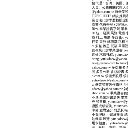
務代理：台灣、美國、
人員、公務機關代理人員，
@yahoo.com.tw 
TOEIC IELTS 網
業合法代辦學歷執照證照
證書 代辦學歷 代辦雅思
製作 畢業證書字號 畢業證書不見
efl 統一發票 展覽 電腦 
職 打工 履歷 多益 jlpt, y
行業 業務 轉職潮 跳槽 年後上班 
pt 多益 雅思 托福 畢業
薦專業代辦畢業證書 yes1
進修 求職托福, yutuxdaew@y
riting, yutuxdaew@yah
aew@yahoo.com.tw toe
yahoo.com.tw 多
間 多益分數 多益證書 多益
o.com.tw 求職天眼
yutuxdaew@yahoo.com.
w 畢業證書製作價格 台
xdaew@yahoo.com.t
ahoo.com.tw 畢
不見 畢業證書遺失 畢業證書查詢
夾 證書框, yutuxdaew
證照成績查詢, yutuxdae
準備 雅思滿分 雅思托福, yu
小資理財 小資族投資 統一發票
動機車 展覽, yutuxdaew@
用卡額度」 yutuxdaew
憑、執照、證照、證件、畢業證