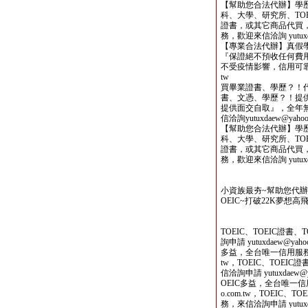
【幫助您合法代辦】學
科、大學、研究所、TOE
證書，或其它商品代買
務，歡迎來信洽詢 yutuxdae
【專業合法代辦】真假
『保證絕不預收任何費用
不受疫情影響，信用可靠，歡迎
tw
買畢業證書、學歷？！
書、文憑、學歷？！提
提供面交自取』，全年
信洽詢yutuxdaew@yahoo.
【幫助您合法代辦】學
科、大學、研究所、TOE
證書，或其它商品代買
務，歡迎來信洽詢 yutuxdae
小資族最夯~幫助您代
OEIC~打破22K夢想高飛
TOEIC、TOEIC證
詢申請 yutuxdaew@yah
多益，全台唯一信用服務，來信
tw，TOEIC、TOEI
信洽詢申請 yutuxdaew@
OEIC多益，全台唯一信用服
o.com.tw，TOEIC
務，來信洽詢申請 yutuxda