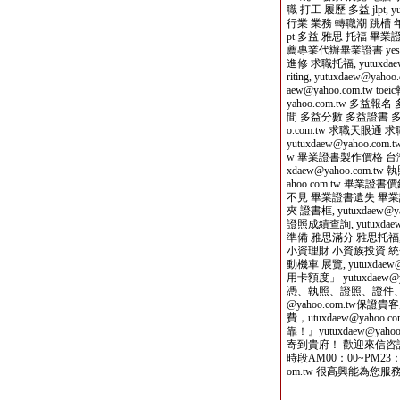
職 打工 履歷 多益 jlpt, y
行業 業務 轉職潮 跳槽 年後上班 
pt 多益 雅思 托福 畢業
薦專業代辦畢業證書 yes1
進修 求職托福, yutuxdaew@y
riting, yutuxdaew@yah
aew@yahoo.com.tw toe
yahoo.com.tw 多
間 多益分數 多益證書 多益
o.com.tw 求職天眼
yutuxdaew@yahoo.com.
w 畢業證書製作價格 台
xdaew@yahoo.com.t
ahoo.com.tw 畢
不見 畢業證書遺失 畢業證書查詢
夾 證書框, yutuxdaew
證照成績查詢, yutuxdae
準備 雅思滿分 雅思托福, yu
小資理財 小資族投資 統一發票
動機車 展覽, yutuxdaew@
用卡額度」 yutuxdaew
憑、執照、證照、證件、畢業證
@yahoo.com.tw
費，utuxdaew@yah
靠！』yutuxdaew@y
寄到貴府！ 歡迎來信咨詢 yu
時段AM00：00~PM23：0
om.tw 很高興能為您服