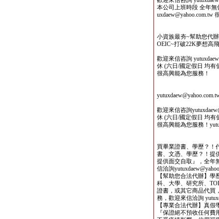
歡迎來信咨詢 yutuxdaew@
本公司上班時段 全年無休 
uxdaew@yahoo.com
小資族最夯~幫助您代
OEIC~打破22K夢想高飛
歡迎來信咨詢 yutuxdae
休 (六日/國定假日 均有值班人
很高興能為您服務！
yutuxdaew@yahoo
歡迎來信咨詢yutuxdaew
休 (六日/國定假日 均有值班人
很高興能為您服務！yutuxda
買畢業證書、學歷？！
書、文憑、學歷？！提
提供面交自取』，全年
信洽詢yutuxdaew@yahoo.
【幫助您合法代辦】學
科、大學、研究所、TOE
證書，或其它商品代買
務，歡迎來信洽詢 yutuxdae
【專業合法代辦】真假
『保證絕不預收任何費用