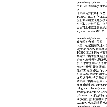
yutuxdaew@yahoo
水又少的可憐嗎 yutuxdaew@y
tw
【專業合法代辦】學歷
TOEIC、IELTS『yutu
證照並檢視證照無誤後才收費，
交自取，杜絕詐騙，信用可靠！』
合法可上網查證另有成績單
@yahoo.com.tw 
yutuxdaew@yahoo
務代理：台灣、美國、
人員、公務機關代理人員，
@yahoo.com.tw 
TOEIC IELTS 網
業合法代辦學歷執照證照
證書 代辦學歷 代辦雅思
製作 畢業證書字號 畢業證書不見
efl 統一發票 展覽 電腦 
職 打工 履歷 多益 jlpt, y
行業 業務 轉職潮 跳槽 年後上班 
pt 多益 雅思 托福 畢業
薦專業代辦畢業證書 yes1
進修 求職托福, yutuxdaew@y
riting, yutuxdaew@yah
aew@yahoo.com.tw toe
yahoo.com.tw 多
間 多益分數 多益證書 多益
o.com.tw 求職天眼
yutuxdaew@yahoo.com.