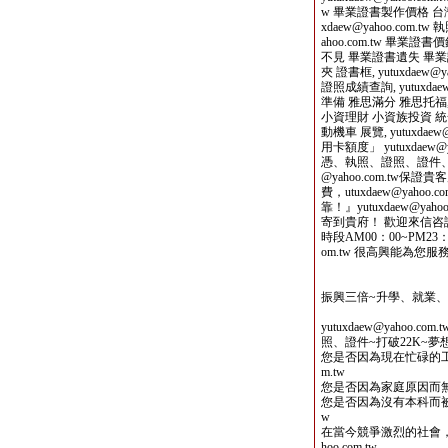
w 畢業證書製作價格 台
xdaew@yahoo.com.t
ahoo.com.tw 畢
不見 畢業證書遺失 畢業證書查詢
夾 證書框, yutuxdaew
證照成績查詢, yutuxdae
準備 雅思滿分 雅思托福, yu
小資理財 小資族投資 統一發票
動機車 展覽, yutuxdaew@
用卡額度」 yutuxdaew
憑、執照、證照、證件、畢業證
@yahoo.com.tw
費，utuxdaew@yah
靠！』yutuxdaew@y
寄到貴府！ 歡迎來信咨詢 yu
時段AM00：00~PM23：0
om.tw 很高興能為您服
振興三倍~升學、就業
yutuxdaew@yahoo
照、證件~打破22K~
您是否因為現在忙碌的工作而沒
m.tw
您是否因為家庭原因而無法繼續
您是否因為沒有本科而被企業拒
w
在當今競爭激烈的社會，能
hoo.com.tw