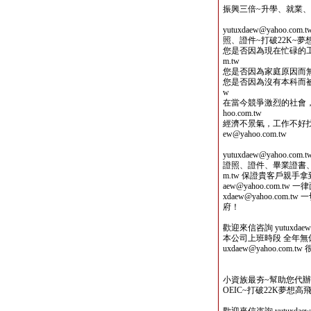
振興三倍~升學、就業
yutuxdaew@yahoo
照、證件~打破22K~
您是否因為現在忙碌的工作而沒
m.tw
您是否因為家庭原因而無法繼續
您是否因為沒有本科而被企業拒
w
在當今競爭激烈的社會，能
hoo.com.tw
經濟不景氣，工作不好找，
ew@yahoo.com.tw
yutuxdaew@yaho
證照、證件、畢業證書、TOEI
m.tw 保證貴客戶親手
aew@yahoo.com.
xdaew@yahoo.co
府！
歡迎來信咨詢 yutuxdaew@
本公司上班時段 全年無休 
uxdaew@yahoo.com
小資族最夯~幫助您代
OEIC~打破22K夢想高飛