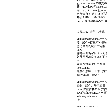
@yahoo.com.tw
費，utuxdaew@yah
靠！』yutuxdaew@y
寄到貴府！ 歡迎來信咨詢 yu
時段AM00：00~PM23：0
om.tw 很高興能為您服
振興三倍~升學、就業
yutuxdaew@yahoo
照、證件~打破22K~
您是否因為現在忙碌的工作而沒
m.tw
您是否因為家庭原因而無法繼續
您是否因為沒有本科而被企業拒
w
在當今競爭激烈的社會，能
hoo.com.tw
經濟不景氣，工作不好找，
ew@yahoo.com.tw
yutuxdaew@yaho
證照、證件、畢業證書、TOEI
m.tw 保證貴客戶親手
aew@yahoo.com.
xdaew@yahoo.co
府！