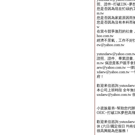
照、證件~打破22K~
您是否因為現在忙碌的工作而沒
m.tw
您是否因為家庭原因而無法繼續
您是否因為沒有本科而被企業拒
w
在當今競爭激烈的社會，能
hoo.com.tw
經濟不景氣，工作不好找，
ew@yahoo.com.tw
yutuxdaew@yaho
證照、證件、畢業證書、TOEI
m.tw 保證貴客戶親手
aew@yahoo.com.
xdaew@yahoo.co
府！
歡迎來信咨詢 yutuxdaew@
本公司上班時段 全年無休 
uxdaew@yahoo.com
小資族最夯~幫助您代
OEIC~打破22K夢想高飛
歡迎來信咨詢 yutuxdae
休 (六日/國定假日 均有值班人
很高興能為您服務！