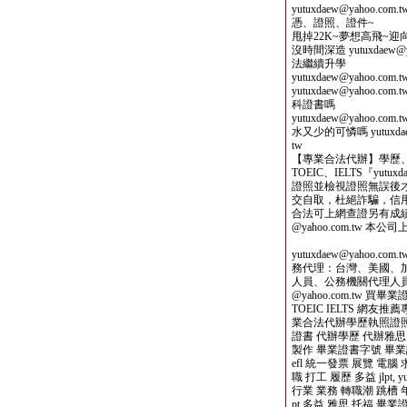
yutuxdaew@yahoo
憑、證照、證件~
甩掉22K~夢想高飛~
沒時間深造 yutuxdaew
法繼續升學
yutuxdaew@yahoo
yutuxdaew@yaho
科證書嗎
yutuxdaew@yahoo
水又少的可憐嗎 yutuxdaew@y
tw
【專業合法代辦】學歷
TOEIC、IELTS『yutu
證照並檢視證照無誤後才收費，
交自取，杜絕詐騙，信用可靠！』
合法可上網查證另有成績單
@yahoo.com.tw 
yutuxdaew@yahoo
務代理：台灣、美國、
人員、公務機關代理人員，
@yahoo.com.tw 
TOEIC IELTS 網
業合法代辦學歷執照證照
證書 代辦學歷 代辦雅思
製作 畢業證書字號 畢業證書不見
efl 統一發票 展覽 電腦 
職 打工 履歷 多益 jlpt, y
行業 業務 轉職潮 跳槽 年後上班 
pt 多益 雅思 托福 畢業