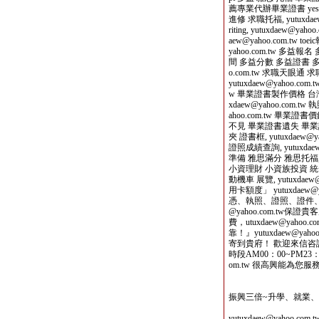
薦專業代辦畢業證書 yes1
進修 求職托福, yutuxdaew@y
riting, yutuxdaew@yah
aew@yahoo.com.tw toe
yahoo.com.tw 多
間 多益分數 多益證書 多益
o.com.tw 求職天眼
yutuxdaew@yahoo.com.
w 畢業證書製作價格 台
xdaew@yahoo.com.t
ahoo.com.tw 畢
不見 畢業證書遺失 畢業證書查詢
夾 證書框, yutuxdaew
證照成績查詢, yutuxdae
準備 雅思滿分 雅思托福, yu
小資理財 小資族投資 統一發票
動機車 展覽, yutuxdaew@
用卡額度」 yutuxdaew
憑、執照、證照、證件、畢業證
@yahoo.com.tw
費，utuxdaew@yah
靠！』yutuxdaew@y
寄到貴府！ 歡迎來信咨詢 yu
時段AM00：00~PM23：0
om.tw 很高興能為您服
振興三倍~升學、就業
yutuxdaew@yahoo