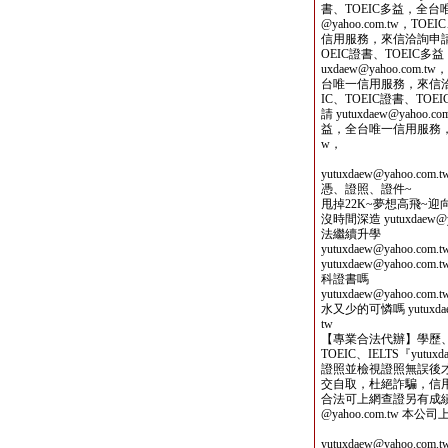
書、TOEIC多益，全台唯
@yahoo.com.tw，T
信用服務，來信洽詢申請 yutu
OEIC證書、TOEIC
uxdaew@yahoo.com
台唯一信用服務，來信洽詢申請 
IC、TOEIC證書、T
請 yutuxdaew@yahoo
益，全台唯一信用服務，來信洽詢
w，
yutuxdaew@yahoo
憑、證照、證件~
甩掉22K~夢想高飛~
沒時間深造 yutuxdaew
法繼續升學
yutuxdaew@yahoo
yutuxdaew@yaho
科證書嗎
yutuxdaew@yahoo
水又少的可憐嗎 yutuxdaew@y
tw
【專業合法代辦】學歷
TOEIC、IELTS『yutu
證照並檢視證照無誤後才收費，
交自取，杜絕詐騙，信用可靠！』
合法可上網查證另有成績單
@yahoo.com.tw 
yutuxdaew@yahoo