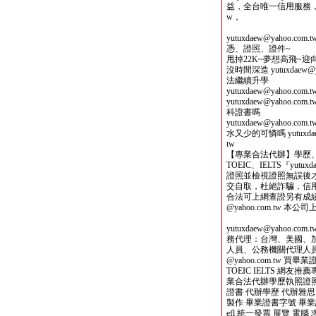
益，全台唯一信用服務，來信洽詢
w，
yutuxdaew@yahoo
憑、證照、證件~
甩掉22K~夢想高飛~
沒時間深造 yutuxdaew
法繼續升學
yutuxdaew@yahoo
yutuxdaew@yaho
科證書嗎
yutuxdaew@yahoo
水又少的可憐嗎 yutuxdaew@y
tw
【專業合法代辦】學歷
TOEIC、IELTS『yutu
證照並檢視證照無誤後才收費，
交自取，杜絕詐騙，信用可靠！』
合法可上網查證另有成績單
@yahoo.com.tw 
yutuxdaew@yahoo
務代理：台灣、美國、
人員、公務機關代理人員，
@yahoo.com.tw 
TOEIC IELTS 網
業合法代辦學歷執照證照
證書 代辦學歷 代辦雅思
製作 畢業證書字號 畢業證書不見
efl 統一發票 展覽 電腦 