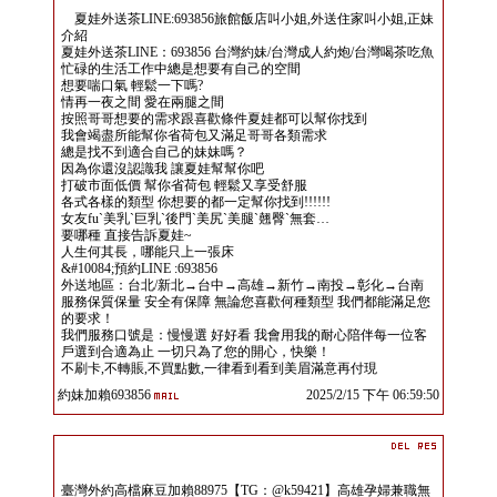
夏娃外送茶LINE:693856旅館飯店叫小姐,外送住家叫小姐,正妹
介紹
夏娃外送茶LINE：693856 台灣約妹/台灣成人約炮/台灣喝茶吃魚
忙碌的生活工作中總是想要有自己的空間
想要喘口氣 輕鬆一下嗎?
情再一夜之間 愛在兩腿之間
按照哥哥想要的需求跟喜歡條件夏娃都可以幫你找到
我會竭盡所能幫你省荷包又滿足哥哥各類需求
總是找不到適合自己的妹妹嗎？
因為你還沒認識我 讓夏娃幫幫你吧
打破市面低價 幫你省荷包 輕鬆又享受舒服
各式各樣的類型 你想要的都一定幫你找到!!!!!!
女友fuˋ美乳ˋ巨乳ˋ後門ˋ美尻ˋ美腿ˋ翹臀ˋ無套…
要哪種 直接告訴夏娃~
人生何其長，哪能只上一張床
&#10084;預約LINE :693856
外送地區：台北/新北→台中→高雄→新竹→南投→彰化→台南
服務保質保量 安全有保障 無論您喜歡何種類型 我們都能滿足您
的要求！
我們服務口號是：慢慢選 好好看 我會用我的耐心陪伴每一位客
戶選到合適為止 一切只為了您的開心，快樂！
不刷卡,不轉賬,不買點數,一律看到看到美眉滿意再付現
約妹加賴693856
2025/2/15 下午 06:59:50
臺灣外約高檔麻豆加賴88975【TG：@k59421】高雄孕婦兼職無