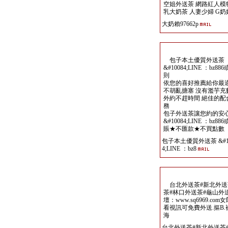
空姐外送茶 網路紅人模特
乳大奶茶 人妻少婦 G奶妹
大奶賴97662p
包子本土優質外送茶
&#10084;LINE ：b
則
依您的喜好推薦給你最
不胡亂搪塞 沒有濫芋充
外約不趕時間 絕佳的配
務
包子外送茶讓您約的安心
&#10084;LINE ：b
賬★不匯款★不買點數
包子本土優質外送茶 &#1
4;LINE ：bz8
台北外送茶#新北外送
茶#林口外送茶#龜山外
壇：www.sq6969.c
看視訊可免費外送.摳B.
海
台北外送茶#新北外送茶