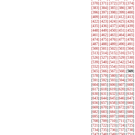
[
370
] [
371
] [
372
] [
373
] [
374
]
[
383
] [
384
] [
385
] [
386
] [
387
]
[
396
] [
397
] [
398
] [
399
] [
400
]
[
409
] [
410
] [
411
] [
412
] [
413
]
[
422
] [
423
] [
424
] [
425
] [
426
]
[
435
] [
436
] [
437
] [
438
] [
439
]
[
448
] [
449
] [
450
] [
451
] [
452
]
[
461
] [
462
] [
463
] [
464
] [
465
]
[
474
] [
475
] [
476
] [
477
] [
478
]
[
487
] [
488
] [
489
] [
490
] [
491
]
[
500
] [
501
] [
502
] [
503
] [
504
]
[
513
] [
514
] [
515
] [
516
] [
517
]
[
526
] [
527
] [
528
] [
529
] [
530
]
[
539
] [
540
] [
541
] [
542
] [
543
]
[
552
] [
553
] [
554
] [
555
] [
556
]
[
565
] [
566
] [
567
] [
568
]
[
569
]
[
578
] [
579
] [
580
] [
581
] [
582
]
[
591
] [
592
] [
593
] [
594
] [
595
]
[
604
] [
605
] [
606
] [
607
] [
608
]
[
617
] [
618
] [
619
] [
620
] [
621
]
[
630
] [
631
] [
632
] [
633
] [
634
]
[
643
] [
644
] [
645
] [
646
] [
647
]
[
656
] [
657
] [
658
] [
659
] [
660
]
[
669
] [
670
] [
671
] [
672
] [
673
]
[
682
] [
683
] [
684
] [
685
] [
686
]
[
695
] [
696
] [
697
] [
698
] [
699
]
[
708
] [
709
] [
710
] [
711
] [
712
]
[
721
] [
722
] [
723
] [
724
] [
725
]
[
734
] [
735
] [
736
] [
737
] [
738
]
[
747
] [
748
] [
749
] [
750
] [
751
]