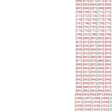
[
669
] [
670
] [
671
] [
672
] [
673
]
[
682
] [
683
] [
684
] [
685
] [
686
]
[
695
] [
696
] [
697
] [
698
] [
699
]
[
708
] [
709
] [
710
] [
711
] [
712
]
[
721
] [
722
] [
723
] [
724
] [
725
]
[
734
] [
735
] [
736
] [
737
] [
738
]
[
747
] [
748
] [
749
] [
750
] [
751
]
[
760
] [
761
] [
762
] [
763
] [
764
]
[
773
] [
774
] [
775
] [
776
] [
777
]
[
786
] [
787
] [
788
] [
789
] [
790
]
[
799
] [
800
] [
801
] [
802
] [
803
]
[
812
] [
813
] [
814
] [
815
] [
816
]
[
825
] [
826
] [
827
] [
828
] [
829
]
[
838
] [
839
] [
840
] [
841
] [
842
]
[
851
] [
852
] [
853
] [
854
] [
855
]
[
864
] [
865
] [
866
] [
867
] [
868
]
[
877
] [
878
] [
879
] [
880
] [
881
]
[
890
] [
891
] [
892
] [
893
] [
894
]
[
903
] [
904
] [
905
] [
906
] [
907
]
[
916
] [
917
] [
918
] [
919
] [
920
]
[
929
] [
930
] [
931
] [
932
] [
933
]
[
942
] [
943
] [
944
] [
945
] [
946
]
[
955
] [
956
] [
957
] [
958
] [
959
]
[
968
] [
969
] [
970
] [
971
] [
972
]
[
981
] [
982
] [
983
] [
984
] [
985
]
[
994
] [
995
] [
996
] [
997
] [
998
] 
[
1006
] [
1007
] [
1008
] [
1009
] [
[
1017
] [
1018
] [
1019
] [
1020
] [
[
1028
] [
1029
] [
1030
] [
1031
] [
[
1039
] [
1040
] [
1041
] [
1042
] [