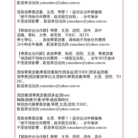
歡迎來信洽詢 yutuxdaew@yahoo.com.tw
買真假畢業證書、文憑、學歷？！提供合法申辦服務
『絕不預收任何費用，提供面交自取』，全年無休
不受疫情影響， 歡迎來信洽詢 yutuxdaew@yahoo.com.tw
【幫助您合法代辦】學歷、文憑、證照、證件、高中
高職、專科、大學、研究所、TOEIC，IELTS
學士學位。。。真假畢業證書，過程絕不預收任何費用
24小時全年服務，歡迎來信洽詢 yutuxdaew@yahoo.com.tw
【專業合法代辦】真假學歷、執照、證照、文憑、畢業證書
『保證絕不預收任何費用，一律面交自取』，全年365天無休
不受疫情影響，歡迎來信洽詢 yutuxdaew@yahoo.com.tw
買假畢業證書|畢業證書製作|買多益|買TOEIC|買多益證書|
買學歷|買證書|買學位|文憑製作|畢業證書|學歷、文憑、證照、TO
EIC。
歡迎來信洽詢 yutuxdaew@yahoo.com.tw
買證書|買畢業證書|買多益|買toeic
轉職/跳槽/升遷/求學/後疫期時代
幫助您代辦畢業證書,學歷,文憑,證照,TOEIC。
歡迎來信洽詢 yutuxdaew@yahoo.com.tw
買真假畢業證書、文憑、學歷？！提供合法申辦服務
『絕不預收任何費用，提供面交自取』，全年無休
不受疫情影響， 歡迎來信洽詢 yutuxdaew@yahoo.com.tw
【幫助您合法代辦】學歷、文憑、證照、證件、高中