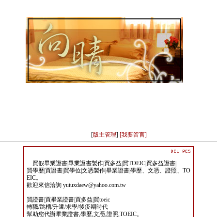
[
版主管理
]
[我要留言]
買假畢業證書|畢業證書製作|買多益|買TOEIC|買多益證書|
買學歷|買證書|買學位|文憑製作|畢業證書|學歷、文憑、證照、TO
EIC。
歡迎來信洽詢 yutuxdaew@yahoo.com.tw
買證書|買畢業證書|買多益|買toeic
轉職/跳槽/升遷/求學/後疫期時代
幫助您代辦畢業證書,學歷,文憑,證照,TOEIC。