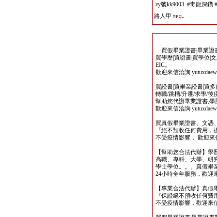
zy號kk9003 #毒龍深鑽 
路人甲
買假畢業證書|畢業證書製
買學歷|買證書|買學位|
EIC。
歡迎來信洽詢 yutuxdaew@
買證書|買畢業證書|買多益|
轉職/跳槽/升遷/求學/
幫助您代辦畢業證書,學歷,
歡迎來信洽詢 yutuxdaew@
買真假畢業證書、文憑
『絕不預收任何費用，
不受疫情影響， 歡迎來信洽詢 y
【幫助您合法代辦】學
高職、專科、大學、研究所、
學士學位。。。真假畢
24小時全年服務，歡迎來信洽詢 
【專業合法代辦】真假
『保證絕不預收任何費用
不受疫情影響，歡迎來信洽詢 y