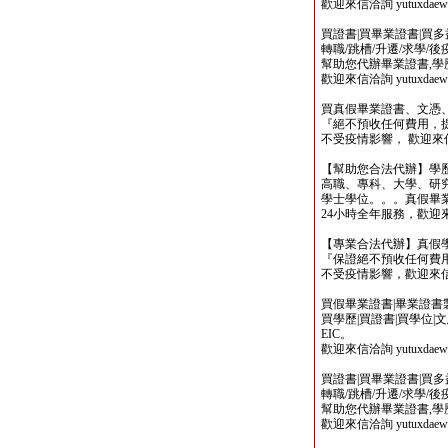
歡迎來信洽詢 yutuxdaew@
買證書|買畢業證書|買多益|
轉職/跳槽/升遷/求學/
幫助您代辦畢業證書,學歷,
歡迎來信洽詢 yutuxdaew@
買真假畢業證書、文憑
『絕不預收任何費用，
不受疫情影響， 歡迎來信洽詢 y
【幫助您合法代辦】學
高職、專科、大學、研究所、
學士學位。。。真假畢
24小時全年服務，歡迎來信洽詢 
【專業合法代辦】真假
『保證絕不預收任何費用
不受疫情影響，歡迎來信洽詢 y
買假畢業證書|畢業證書製作
買學歷|買證書|買學位|
EIC。
歡迎來信洽詢 yutuxdaew@
買證書|買畢業證書|買多益|
轉職/跳槽/升遷/求學/
幫助您代辦畢業證書,學歷,
歡迎來信洽詢 yutuxdaew@