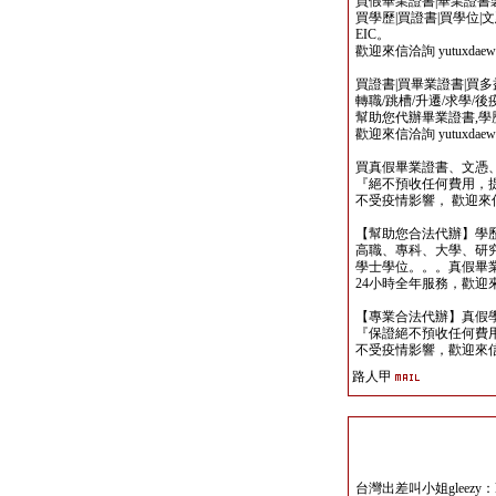
買假畢業證書|畢業證書製作
買學歷|買證書|買學位|
EIC。
歡迎來信洽詢 yutuxdaew@
買證書|買畢業證書|買多益|
轉職/跳槽/升遷/求學/
幫助您代辦畢業證書,學歷,
歡迎來信洽詢 yutuxdaew@
買真假畢業證書、文憑
『絕不預收任何費用，
不受疫情影響， 歡迎來信洽詢 y
【幫助您合法代辦】學
高職、專科、大學、研究所、
學士學位。。。真假畢
24小時全年服務，歡迎來信洽詢 
【專業合法代辦】真假
『保證絕不預收任何費用
不受疫情影響，歡迎來信洽詢 y
路人甲
台灣出差叫小姐gleezy：