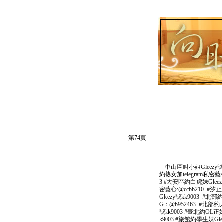
第74頁
中山區叫小姐Gleezy號kk
約熟女加telegram私密藍心
3 #大安區約白虎妹Gleez
密藍心:@ccbb210 #汐
Gleezy號kk9003 #北
G：@b952463 #北部約人
號kk9003 #臺北約OL正妹
k9003 #旅館約學生妹Gl