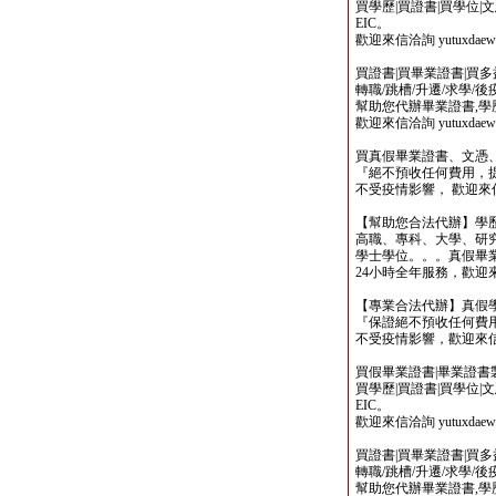
買學歷|買證書|買學位|
EIC。
歡迎來信洽詢 yutuxdaew@
買證書|買畢業證書|買多益|
轉職/跳槽/升遷/求學/
幫助您代辦畢業證書,學歷,
歡迎來信洽詢 yutuxdaew@
買真假畢業證書、文憑
『絕不預收任何費用，
不受疫情影響， 歡迎來信洽詢 y
【幫助您合法代辦】學
高職、專科、大學、研究所、
學士學位。。。真假畢
24小時全年服務，歡迎來信洽詢 
【專業合法代辦】真假
『保證絕不預收任何費用
不受疫情影響，歡迎來信洽詢 y
買假畢業證書|畢業證書製作
買學歷|買證書|買學位|
EIC。
歡迎來信洽詢 yutuxdaew@
買證書|買畢業證書|買多益|
轉職/跳槽/升遷/求學/
幫助您代辦畢業證書,學歷,