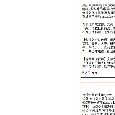
買證書|買畢業證書|買多益|
轉職/跳槽/升遷/求學/
幫助您代辦畢業證書,學歷,
歡迎來信洽詢 yutuxdaew@
買真假畢業證書、文憑
『絕不預收任何費用，
不受疫情影響， 歡迎來信洽詢 y
【幫助您合法代辦】學
高職、專科、大學、研究所、
學士學位。。。真假畢
24小時全年服務，歡迎來信洽詢 
【專業合法代辦】真假
『保證絕不預收任何費用
不受疫情影響，歡迎來信洽詢 y
路人甲
台灣出差叫小姐gleezy：
送茶 新竹外送茶 彰化外送
099三重外送茶gleezy
茶TG：yc90048 蘆
茶,永和外送茶,南港外送茶
eezy：k66099大台北