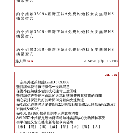
插 緊 蜜 穴
約 小 姐 賴 3 5 9 9 4 臺 灣 正 妹 # 免 費 約 炮 找 女 友 無 限 N S
插 緊 蜜 穴
約 小 姐 賴 3 5 9 9 4 臺 灣 正 妹 # 免 費 約 炮 找 女 友 無 限 N S
插 緊 蜜 穴
約 小 姐 賴 3 5 9 9 4 臺 灣 正 妹 # 免 費 約 炮 找 女 友 無 限 N S
插 緊 蜜 穴
路人甲
2024/6/8 下午 11:21:08
奈奈外送茶熱線LineID：693856
堅持讓你花得值得讓你一次就滿意
保證小姐熟練多變的技巧讓你三度回味
堅持誠信經營絕不會說的天花亂墬浪費彼此寶貴的時間
精心安排保證約好的時間20分鐘內火速到達
&#12957;絕無強迫消費&#8226;購買點數&#8226;匯款&#8226;AT
M轉帳&#8226;
&#160; &#160; 都是見到本人滿意在消費
&#12957;小姐都是經過篩選絕無地雷請放心光臨體驗享受
㊣平價錢又安心熟客新客都享有優惠
【未】【滿】【18】【歲】【禁】【止】【進】【入】