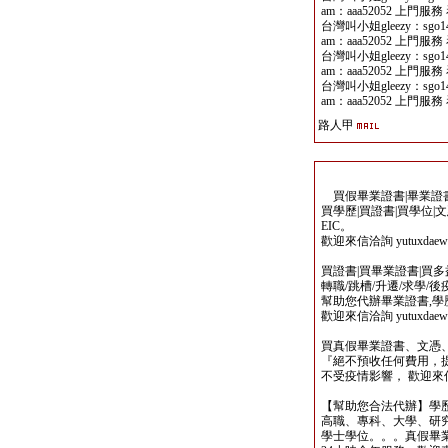
am：aaa52052 上門服務 
台灣叫小姐gleezy：sgo141
am：aaa52052 上門服務 
台灣叫小姐gleezy：sgo141
am：aaa52052 上門服務 
台灣叫小姐gleezy：sgo141
am：aaa52052 上門服務 
路人甲
買假畢業證書|畢業證書製
買學歷|買證書|買學位|
EIC。
歡迎來信洽詢 yutuxdaew@
買證書|買畢業證書|買多益|
轉職/跳槽/升遷/求學/
幫助您代辦畢業證書,學歷,
歡迎來信洽詢 yutuxdaew@
買真假畢業證書、文憑
『絕不預收任何費用，
不受疫情影響， 歡迎來信洽詢 y
【幫助您合法代辦】學
高職、專科、大學、研究所、
學士學位。。。真假畢