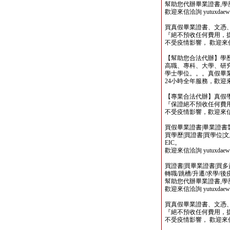
幫助您代辦畢業證書,學歷,
歡迎來信洽詢 yutuxdaew@
買真假畢業證書、文憑
『絕不預收任何費用，
不受疫情影響， 歡迎來信洽詢 y
【幫助您合法代辦】學
高職、專科、大學、研究所、
學士學位。。。真假畢
24小時全年服務，歡迎來信洽詢 
【專業合法代辦】真假
『保證絕不預收任何費用
不受疫情影響，歡迎來信洽詢 y
買假畢業證書|畢業證書製作
買學歷|買證書|買學位|
EIC。
歡迎來信洽詢 yutuxdaew@
買證書|買畢業證書|買多益|
轉職/跳槽/升遷/求學/
幫助您代辦畢業證書,學歷,
歡迎來信洽詢 yutuxdaew@
買真假畢業證書、文憑
『絕不預收任何費用，
不受疫情影響， 歡迎來信洽詢 y