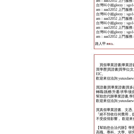
am：aaa52052 上門服務 
台灣叫小姐gleezy：sgo141
am：aaa52052 上門服務 
台灣叫小姐gleezy：sgo141
am：aaa52052 上門服務 
台灣叫小姐gleezy：sgo141
am：aaa52052 上門服務 
台灣叫小姐gleezy：sgo141
am：aaa52052 上門服務 
路人甲
買假畢業證書|畢業證書製
買學歷|買證書|買學位|
EIC。
歡迎來信洽詢 yutuxdaew@
買證書|買畢業證書|買多益|
轉職/跳槽/升遷/求學/
幫助您代辦畢業證書,學歷,
歡迎來信洽詢 yutuxdaew@
買真假畢業證書、文憑
『絕不預收任何費用，
不受疫情影響， 歡迎來信洽詢 y
【幫助您合法代辦】學
高職、專科、大學、研究所、