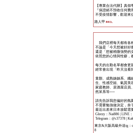
【專業合法代辦】真假
『保證絕不預收任何費用
不受疫情影響，歡迎來信洽詢 y
路人甲
我們店裡每天都有各種
不論是「今天想被好好
還是「想被稍微強勢的
依照您的心情與性癖，
每天的出勤名單都會更
經常會出現「昨天沒看
童顏、成熟姊姊系、纖
生、性感空姐、氣質美容
家庭教師、居酒屋店員
然呆系等──
請先告訴我您偏好的氛
不需要勉強做決定，奈
最近出差來日本放鬆需
Gleezy：Nai886 | LINE
Telegram：@c37378 | Ka
東京&大阪高級外送tg：c3
8