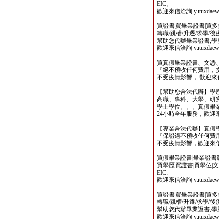
EIC。
歡迎來信洽詢 yutuxdaew@
買證書|買畢業證書|買多益|
轉職/跳槽/升遷/求學/
幫助您代辦畢業證書,學歷,
歡迎來信洽詢 yutuxdaew@
買真假畢業證書、文憑
『絕不預收任何費用，
不受疫情影響， 歡迎來信洽詢 y
【幫助您合法代辦】學
高職、專科、大學、研究所、
學士學位。。。真假畢
24小時全年服務，歡迎來信洽詢 
【專業合法代辦】真假
『保證絕不預收任何費用
不受疫情影響，歡迎來信洽詢 y
買假畢業證書|畢業證書製作
買學歷|買證書|買學位|
EIC。
歡迎來信洽詢 yutuxdaew@
買證書|買畢業證書|買多益|
轉職/跳槽/升遷/求學/
幫助您代辦畢業證書,學歷,
歡迎來信洽詢 yutuxdaew@