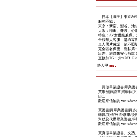
日本【凜子】東京&#125
服務區域：
東京：新宿、澀谷、池
大阪：梅田、難波、心
特色：AV女優級兼職、
全程華人客服，溝通零
真人照片確認，絕不照
完全匿名保密，隱私第
出差、旅遊想安心放鬆
直接加TG：@xs763 Glee
路人甲
買假畢業證書|畢業證書製
買學歷|買證書|買學位|
EIC。
歡迎來信洽詢 yutuxdaew@
買證書|買畢業證書|買多益|
轉職/跳槽/升遷/求學/
幫助您代辦畢業證書,學歷,
歡迎來信洽詢 yutuxdaew@
買真假畢業證書、文憑