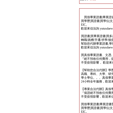
買假畢業證書|畢業證書製
買學歷|買證書|買學位|
EIC。
歡迎來信洽詢 yutuxdaew@
買證書|買畢業證書|買多益|
轉職/跳槽/升遷/求學/
幫助您代辦畢業證書,學歷,
歡迎來信洽詢 yutuxdaew@
買真假畢業證書、文憑
『絕不預收任何費用，
不受疫情影響， 歡迎來信洽詢 y
【幫助您合法代辦】學
高職、專科、大學、研究所、
學士學位。。。真假畢
24小時全年服務，歡迎來信洽詢 
【專業合法代辦】真假
『保證絕不預收任何費用
不受疫情影響，歡迎來信洽詢 y
買假畢業證書|畢業證書製作
買學歷|買證書|買學位|
EIC。