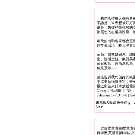
我們店裡每天都有各種
不論是「今天想被好好
還是「想被稍微強勢的
依照您的心情與性癖，
每天的出勤名單都會更
經常會出現「昨天沒看
童顏、成熟姊姊系、纖
生、性感空姐、氣質美容
家庭教師、居酒屋店員
然呆系等──
請先告訴我您偏好的氛
不需要勉強做決定，奈
最近出差來日本放鬆需
Gleezy：Nai886 | LINE
Telegram：@c37378 | Ka
東京&大阪高級外送tg：c3
8
買假畢業證書|畢業證書製
買學歷|買證書|買學位|