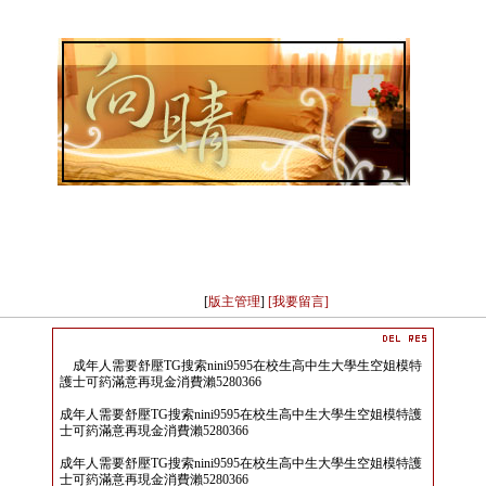
[
版主管理
]
[我要留言]
成年人需要舒壓TG搜索nini9595在校生高中生大學生空姐模特
護士可箹滿意再現金消費瀨5280366
成年人需要舒壓TG搜索nini9595在校生高中生大學生空姐模特護
士可箹滿意再現金消費瀨5280366
成年人需要舒壓TG搜索nini9595在校生高中生大學生空姐模特護
士可箹滿意再現金消費瀨5280366