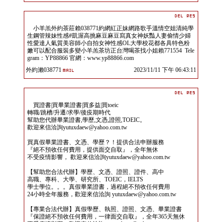
小羊羔外約茶莊賴038771約網紅正妹網路歌手溫情空姐清純學
生鋼管辣妹性感#凱渥高挑麻豆麻豆寫真女神妖豔人妻偷情少婦
性愛達人氣質美容師小自拍女神性感OL大學校花都各具特色粉
嫩可以配合服裝多變小羊羔茶坊正台灣喝茶找小姐賴771554 Tele
gram：YP88866 官網：www.yp88866.com
外約瀨038771
2023/11/11 下午 06:43:11
買證書|買畢業證書|買多益|買toeic
轉職/跳槽/升遷/求學/後疫期時代
幫助您代辦畢業證書,學歷,文憑,證照,TOEIC。
歡迎來信洽詢yutuxdaew@yahoo.com.tw
買真假畢業證書、文憑、學歷？！提供合法申辦服務
『絕不預收任何費用，提供面交自取』，全年無休
不受疫情影響， 歡迎來信洽詢yutuxdaew@yahoo.com.tw
【幫助您合法代辦】學歷、文憑、證照、證件、高中
高職、專科、大學、研究所、TOEIC，IELTS
學士學位。。。真假畢業證書，過程絕不預收任何費用
24小時全年服務，歡迎來信洽詢 yutuxdaew@yahoo.com.tw
【專業合法代辦】真假學歷、執照、證照、文憑、畢業證書
『保證絕不預收任何費用，一律面交自取』，全年365天無休