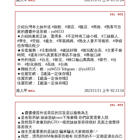
路人甲
2023/11/11 上午 05:51:24
介紹台灣本土妹外送 #旅館、#酒店、#飯店、#商旅、#熟客可住
家的醬醬外送茶賴：yu94533
★介紹純兼差正妹、選擇多、#不定時有三線小模、#三線藝人、
#學生、#空姐、#處女、#單親媽媽、#熟女人妻不等報班、#孕婦
也有哦比較少
★全套服務：#主動熱情、#健談好聊、#敢玩配合高、#主要不偷
時間、#還有100%真實客評專區不做假、#專做口碑
★外約地區：#台北、#新北、#林口龜山萬壽路、#新竹、#台
中、#彰化南投、#高雄、#台南
★聯絡方式：賴：yu94533 Telegram：@yu18533
★佳麗官網：【建議一定保存哦】
佳麗官網：【建議一定保存哦】
佳麗官網：【建議一定保存哦】
路人甲
2023/11/11 上午 02:13:14
▲醬醬優質外送茶莊的宗旨是以服務為主
▲是各取所缺 妹妹急缺coco下海兼職 你們寂寞需要人陪
▲當然我不會像別的GTO一樣把妹妹形容得很好 見面之後覺得
落差很大
▲做生意最重要的是誠信 騙來騙去大家都很累^.^
▲我想，漂亮的MM每個茶坊都有 但漂亮的不一定都是適合自己