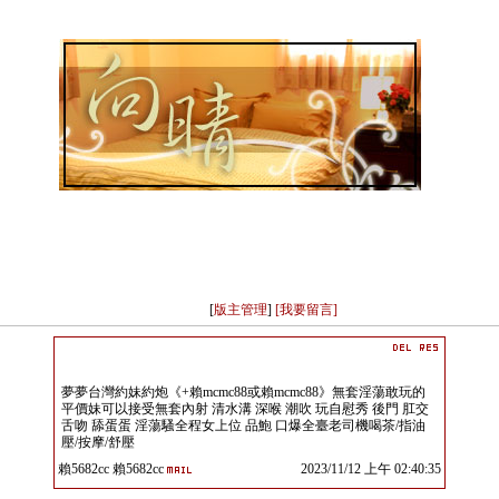
[
版主管理
]
[我要留言]
夢夢台灣約妹約炮《+賴mcmc88或賴mcmc88》無套淫蕩敢玩的
平價妹可以接受無套內射 清水溝 深喉 潮吹 玩自慰秀 後門 肛交
舌吻 舔蛋蛋 淫蕩騷全程女上位 品鮑 口爆全臺老司機喝茶/指油
壓/按摩/舒壓
賴5682cc 賴5682cc
2023/11/12 上午 02:40:35