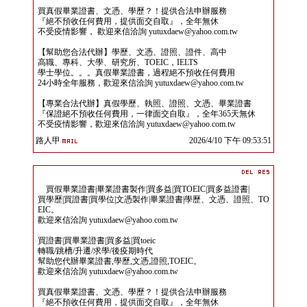
買真假畢業證書、文憑、學歷？！提供合法申辦服務
『絕不預收任何費用，提供面交自取』，全年無休
不受疫情影響， 歡迎來信洽詢 yutuxdaew@yahoo.com.tw
【幫助您合法代辦】學歷、文憑、證照、證件、高中
高職、專科、大學、研究所、TOEIC，IELTS
學士學位。。。真假畢業證書，過程絕不預收任何費用
24小時全年服務，歡迎來信洽詢 yutuxdaew@yahoo.com.tw
【專業合法代辦】真假學歷、執照、證照、文憑、畢業證書
『保證絕不預收任何費用，一律面交自取』，全年365天無休
不受疫情影響，歡迎來信洽詢 yutuxdaew@yahoo.com.tw
路人甲
2026/4/10 下午 09:53:51
買假畢業證書|畢業證書製作|買多益|買TOEIC|買多益證書|
買學歷|買證書|買學位|文憑製作|畢業證書|學歷、文憑、證照、TO
EIC。
歡迎來信洽詢 yutuxdaew@yahoo.com.tw
買證書|買畢業證書|買多益|買toeic
轉職/跳槽/升遷/求學/後疫期時代
幫助您代辦畢業證書,學歷,文憑,證照,TOEIC。
歡迎來信洽詢 yutuxdaew@yahoo.com.tw
買真假畢業證書、文憑、學歷？！提供合法申辦服務
『絕不預收任何費用，提供面交自取』，全年無休