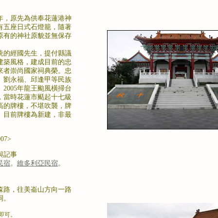
5年，原先為供奉花蓮港神
有五座日式石燈籠，隨著
原有的神社原貌並無保存
總統的經國先生，提付縣議
建築風格，建成目前的忠
來者崇尚國家祠典榮。忠
、劉永福、邱逢甲等民族
2005年龍王颱風橫掃台
，當時花蓮市颳起十七級
高的牌樓，不堪吹襲，牌
。目前牌樓為新建，非最
07>
與記事
民宿
。
維多利亞民宿
。
森路，往美崙山方向一路
祠。
即可。