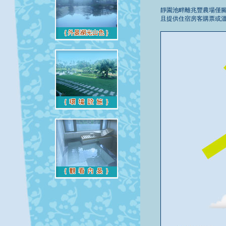
靜園池畔離兆豐農場僅腳
且提供住宿房客購票或溫