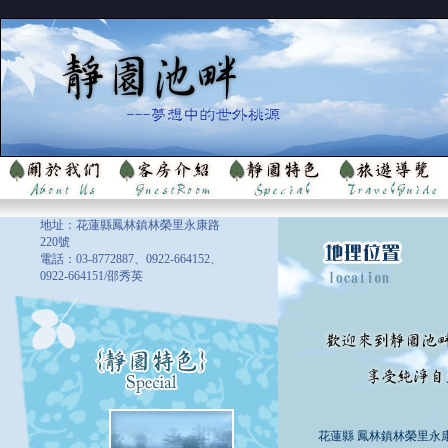
地址：花蓮縣鳳林鎮林榮里永康路
220號
電話：03-8772887、0922-664152、
0922-664151/邵秀英
花蓮縣 鳳林鎮林榮里永康